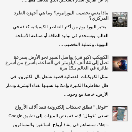
إلا عن طريق أفكار الشخص الذي يتعامل معها.…
ماذا يعني تخصيب اليورانيوم؟ وما هي أجهزة الطرد
المركزي؟
يعتبر اليورانيوم من أكثر العناصر الكيميائية كثافة في
العالم، ويستخدم في توليد الطاقة أو صناعة الأسلحة
النووية. وعملية التخصيب…
الكويكب (كيو في) يواصل السير نحو الأرض بسرعة
تصل إلى 44 ألف كيلومتر في الساعة، بأسرع من أسرع
طائرة في العالم بـ15 مرة
تمثل الكويكبات الفضائية قضية تشغل بال الكثيرين، في
ظل مخاطرها الكبيرة وإمكانية تسببها بفناء البشرية ودمار
الأرض، خاصة مع وجود…
“غوغل” تطلق تحديثات إلكترونية تنقذ آلاف الأرواح
تسعى "غوغل" لإضافة بعض الميزات إلى تطبيق Google
Maps، ستساهم في إنقاذ أرواح السائقين والمسافرين