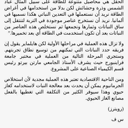
الحقل هي محاصيل متنوعة للطاقة على سبيل المثال عباد
الشمس وذرة وحشائش لكن بدلا من استخدامها في أغراض
الطاقة نريد أن نستعملها في التعدين النباتي هكذا نسميها في
ألمانيا. نريد أن نستخرج عناصر موجودة في التربة لتنتقل إلى
ساق النباتات وثمارها ونجمعها ثم نستخلص هذه العناصر من
النباتات بعد أن تكون استخدمت في الطاقة أي بعد تخميرها.”
ولا تزال هذه العملية في مراحلها الأولية لكن هايلماير يقول إن
فريقه حدد النباتات التي تمكنهم من توسيع نطاق تجربتهم.
وستجري المرحلة التالية من العملية في مختبر جامعة
فراينبورج حيث يشرف الأستاذ الجامعي مارتن بيرتو رئيس
قسم الكيمياء الصناعية على المشروع.
ومن الناحية الاقتصادية تعتبر هذه العملية مجدية لأن استخلاص
الجرمانيوم يمكن أن يحدث بعد معالجة النبات لاستخدامه كغاز
حيوي وهذا سيوفر الكثير من التكلفة التي تغطيها بالفعل
مصانع الغاز الحيوي.
(رويترز)
س ف