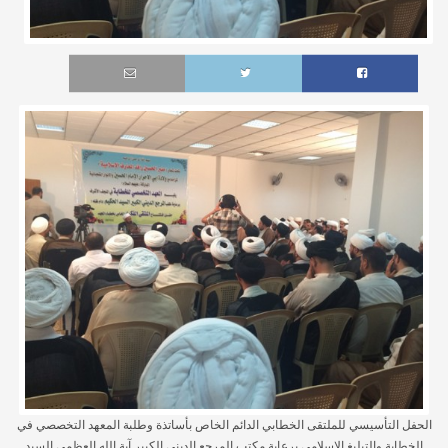
الحفل التأسيسي للملتقى الخطابي الدائم الخاص بأساتذة وطلبة المعهد التخصصي في
الخطابة والتبليغ الإسلامي برعاية مكتب المرجع الديني الكبير آية الله العظمى السيد