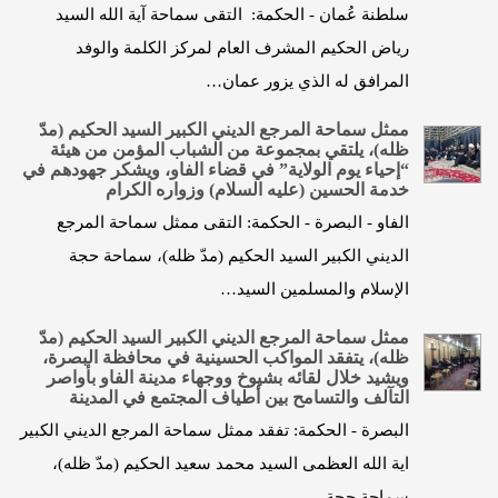
سلطنة عُمان - الحكمة: التقى سماحة آية الله السيد
رياض الحكيم المشرف العام لمركز الكلمة والوفد
المرافق له الذي يزور عمان…
ممثل سماحة المرجع الديني الكبير السيد الحكيم (مدّ
ظله)، يلتقي بمجموعة من الشباب المؤمن من هيئة
“إحياء يوم الولاية” في قضاء الفاو، ويشكر جهودهم في
خدمة الحسين (عليه السلام) وزواره الكرام
الفاو - البصرة - الحكمة: التقى ممثل سماحة المرجع
الديني الكبير السيد الحكيم (مدّ ظله)، سماحة حجة
الإسلام والمسلمين السيد…
ممثل سماحة المرجع الديني الكبير السيد الحكيم (مدّ
ظله)، يتفقد المواكب الحسينية في محافظة البصرة،
ويشيد خلال لقائه بشيوخ ووجهاء مدينة الفاو بأواصر
التآلف والتسامح بين أطياف المجتمع في المدينة
البصرة - الحكمة: تفقد ممثل سماحة المرجع الديني الكبير
اية الله العظمى السيد محمد سعيد الحكيم (مدّ ظله)،
سماحة حجة…