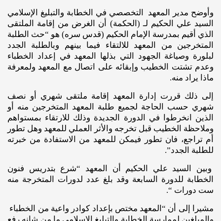
وأوضح مدير المعهد التخصصي في الخطابة والتبليغ الإسلامي
السيد علي الحكيم لـ (الحكمة) أن الغرض من إقامة الملتقى
الذي أقيم بمدرسة الإمام الحكيم (قدس سره) هو “حث الطلبة
المتخرجين من المعهد للالتقاء فيما بينهم وبالطلبة الجدد
لبلورة وصياغة الجهود التي بذلها المعهد في إعداد الخطباء
وعدم تشتت الخطيب وإبقائه على اتصال مع المعهد ولمعرفة
ماذا يراد منه.
إلى ذلك قررت إدارة المعهد إقامة ملتقى شهري أو نصف
شهري حسب الحاجة لجميع طلبة المعهد المتخرجين منه أو
الذين انخرطوا في الدورة الجديدة وذلك للارتقاء بمستواهم
وملاحظة الخطيب قبل تخرجه والأثر العملي للمعهد وهل تطور
أم تراجع، فان تطور فيمكن للمعهد من الاستفادة من خبرته
للطلبة الجدد”.
وبين السيد علي الحكيم أن المعهد “شرع بتدريس فنون
الخطابة للدورة السابعة وقد بلغ عدد لدورات المتخرجة منه
ست دورات “.
مشيرا إلى أن “المعهد مختص بإعداد كوادر واعية من الخطباء
والمبلغين لممارسة الخطابة والتبليغ الإسلامي ما من شانه رفع