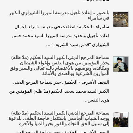
بالصور .. إعادة تاهيل مدرسة المیرزا الشیرازي الكبير
في سامراء
سامراء - الحكمة : انطلقت في مدينة سامراء، اعمال
اعادة تأهييل وتجديد مدرسة الميرزا السيد محمد حسن
الشيرازي "قدس سره الشريف".…
سماحة المرجع الديني الكبير السيد الحكيم (مدّ ظله)
يحذر المؤمنين من هوى النفس وإغواء الشيطان
ومكائده، ويوصيهم بالاعتصام بالله تعالى والسير وفق
الموازين الشرعية وبالصدق والأمانة
النجف الأشرف - الحكمة : حذر سماحة المرجع الديني
الكبير السيد محمد سعيد الحكيم (مدّ ظله) المؤمنين من
هوى النفس…
سماحة المرجع الديني الكبير السيد الحكيم (مدّ ظله)
يوجه الشباب الجامعي باستثمار فاجعة الطف، للدعوة
إلى سبيل الحق للنجاة وللفوز بخير الدنيا والآخرة
النجف الأشرف - الحكمة : وجه سماحة المرجع الديني