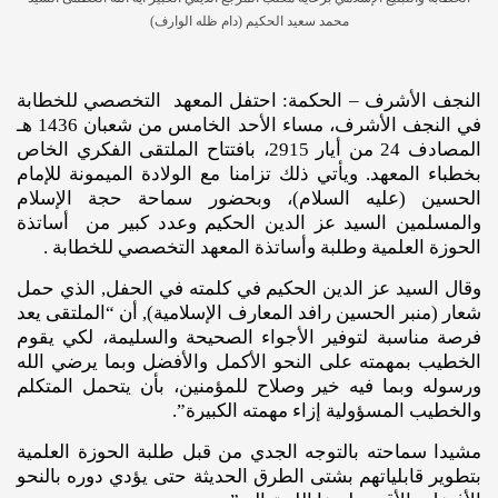
محمد سعيد الحكيم (دام ظله الوارف)
النجف الأشرف – الحكمة: احتفل المعهد التخصصي للخطابة
في النجف الأشرف، مساء الأحد الخامس من شعبان 1436 هـ
المصادف 24 من أيار 2915، بافتتاح الملتقى الفكري الخاص
بخطباء المعهد. ويأتي ذلك تزامنا مع الولادة الميمونة للإمام
الحسين (عليه السلام)، وبحضور سماحة حجة الإسلام
والمسلمين السيد عز الدين الحكيم وعدد كبير من أساتذة
الحوزة العلمية وطلبة وأساتذة المعهد التخصصي للخطابة .
وقال السيد عز الدين الحكيم في كلمته في الحفل, الذي حمل
شعار (منبر الحسين رافد المعارف الإسلامية), أن “الملتقى يعد
فرصة مناسبة لتوفير الأجواء الصحيحة والسليمة، لكي يقوم
الخطيب بمهمته على النحو الأكمل والأفضل وبما يرضي الله
ورسوله وبما فيه خير وصلاح للمؤمنين، بأن يتحمل المتكلم
والخطيب المسؤولية إزاء مهمته الكبيرة”.
مشيدا سماحته بالتوجه الجدي من قبل طلبة الحوزة العلمية
بتطوير قابلياتهم بشتى الطرق الحديثة حتى يؤدي دوره بالنحو