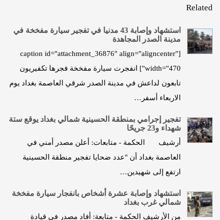
Related
استشهاد وإصابة 43 مدنيا في تفجير سيارة مفخخة في
مدينة الصدر المجاهدة
[caption id="attachment_36876" align="aligncenter"
width="470"] انفجرت سيارة مفخخة فجرها تكفيريون
تابعون لداعش في مدينة الصدر شرقي العاصمة بغداد يوم
الاربعاء أسفر…
تفجير إجرامي بمنطقة الحسينية شمالي بغداد يوقع ستة
شهداء و23 جريحًا
أرشيف الحكمة - متابعات: أعلن مصدر أمني في
العاصمة بغداد أن "عدد ضحايا تفجير منطقة الحسينية
ارتفع إلى شهيدين…
استشهاد وإصابة عشرة أشخاص بانفجار سيارة مفخخة
شمالي غرب بغداد
من الأرشيف الحكمة - متابعة: أفاد مصدر في قيادة