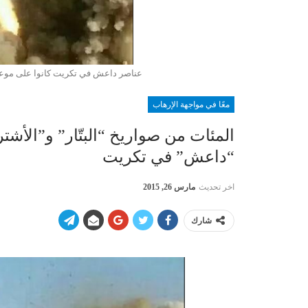
عناصر داعش في تكريت كانوا على موعد مع
معًا في مواجهة الإرهاب
المئات من صواريخ “البتّار” و”الأشت
“داعش” في تكريت
اخر تحديث
مارس 26, 2015
شارك