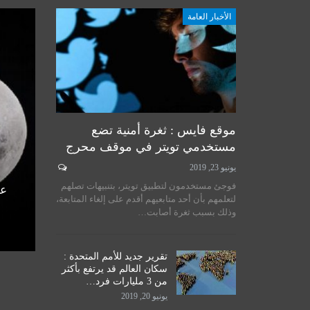
الأخبار العامة
أخبار المرجعية
موقع فايس : ثغرة أمنية تضع
مستخدمي تويتر في موقف محرج
يونيو 23, 2019
لسيستاني
سماحة المرجع الكبير السيد
فوجئ مستخدمون لتطبيق تويتر، بتنبيهات تصلهم
الأمم
الحكيم يستقبل طلبة مدرسة نور
عل
لتعلمهم بأن أحد متابعيهم أقدم على إلغاء المتابعة،
اق
الحكمة للدراسات الحوزوية،…
وذلك بسبب ثغرة أصابت…
ديسمبر 14, 2019
تقرير جديد للأمم المتحدة :
سكان العالم قد يرتفع بأكثر
من 3 مليارات فرد…
يونيو 20, 2019