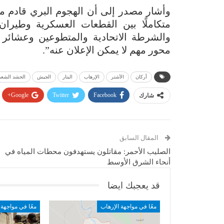
وأشار مصدر إلى أن الهجوم البري قادم من 
متكاملًا بين القطعات العسكرية وطيرا
والشرطة الاتحادية والمتطوعين وعشائر 
محور مهم لا يمكن الإعلان عنه”.
أركان
الأشتر
الإرهاب
البتار
الجيش
الحشد الشع
Google+
Twitter
Facebook
شارك
المقال السابق
الصليب الأحمر: مقاتلون يستهدفون محطات المياه في
أنحاء الشرق الأوسط
قد يعجبك ايضا
معًا في مواجهة الإرهاب
معًا في مواجهة 