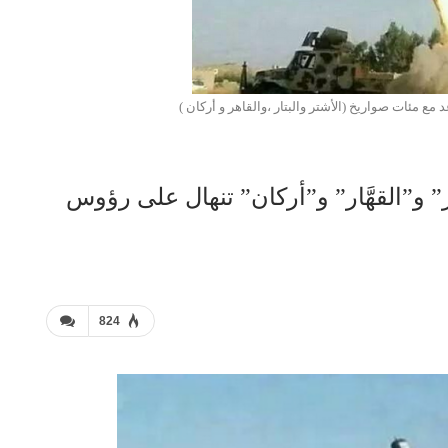
 مئات صواريخ (الأشتر والبتار ،والقاهر و أركان )
ر” و”القهَّار” و”أركان” تنهال على رؤوس
824