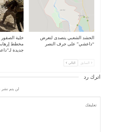
الحشد الشعبي يتصدى لتعرض
خلية الصقور ت
“داعشي” على جرف النصر
ﻣﺨﻄﻂ إرﻫﺎﺑﻲ 
جديدة لـ”دا
السابق
التالي
اترك رد
لن يتم نشر ع