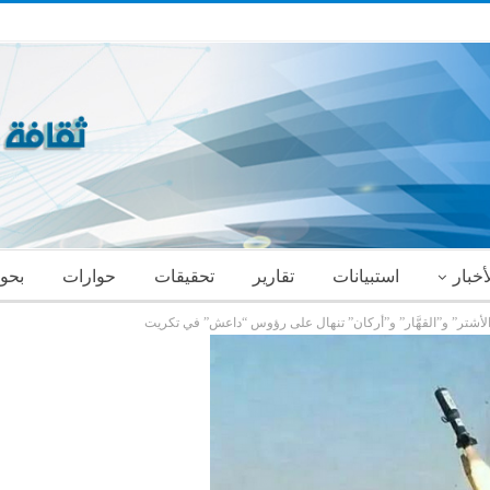
أخبار
استبيانات
تقارير
تحقيقات
حوارات
بحو
”الأشتر” و”القهَّار” و”أركان” تنهال على رؤوس “داعش” في تكريت