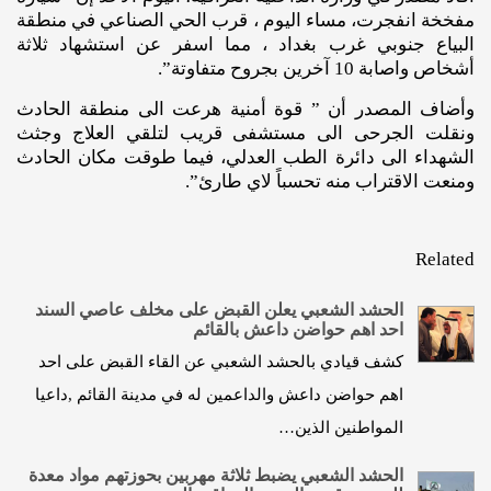
مفخخة انفجرت، مساء اليوم ، قرب الحي الصناعي في منطقة
البياع جنوبي غرب بغداد ، مما اسفر عن استشهاد ثلاثة
أشخاص واصابة 10 آخرين بجروح متفاوتة”.
وأضاف المصدر أن ” قوة أمنية هرعت الى منطقة الحادث
ونقلت الجرحى الى مستشفى قريب لتلقي العلاج وجثث
الشهداء الى دائرة الطب العدلي، فيما طوقت مكان الحادث
ومنعت الاقتراب منه تحسباً لاي طارئ”.
Related
الحشد الشعبي يعلن القبض على مخلف عاصي السند
احد اهم حواضن داعش بالقائم
كشف قيادي بالحشد الشعبي عن القاء القبض على احد
اهم حواضن داعش والداعمين له في مدينة القائم ,داعيا
المواطنين الذين…
الحشد الشعبي يضبط ثلاثة مهربين بحوزتهم مواد معدة