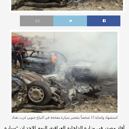
استشهاد واصابة 13 شخصاً بتفجير سيارة مفخخة في البياع جنوبي غرب بغداد
أفاد مصدر في وزارة الداخلية العراقية، اليوم الاحد إن “سيارة