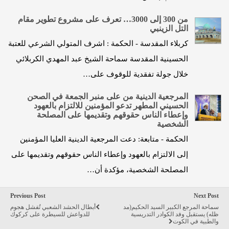
من 300 إلى 3000… تعرف على مشروع تطوير مقام
التل الزينبي
كربلاء المقدسة - الحكمة : اشرف المتولي الشرعي للعتبة
الحسينية المقدسة سماحة الشيخ عبد المهدي الكربلائي
خلال جولة تفقدية للوقوف على…
المرجعية الدينية من على منبر الجمعة في الصحن
الحسيني المطهر تدعو المؤمنين للالتزام بالعهود
وإعطاء الناس حقوقهم وتقديمها على المصلحة
الشخصية
الحكمة - متابعة: دعت المرجعية الدينية العليا المؤمنين
إلى الالتزام بالعهود وإعطاء الناس حقوقهم وتقديمها على
المصلحة الشخصية، مؤكدة أن…
Previous Post
Next Post
سماحة المرجع الكبير السيد الحكيم(مد
أبطال الحشد الشعبي تُفشل هجوم
ظله) يستقبل وفد الكوادر التدريسية
للدواعش للسيطرة على كركوك
والطبية في الكوت