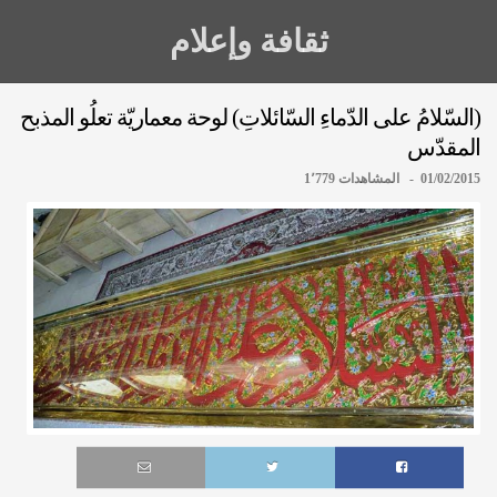
ثقافة وإعلام
(السّلامُ على الدّماءِ السّائلاتِ) لوحة معماريّة تعلُو المذبح
المقدّس
01/02/2015 - المشاهدات 1٬779