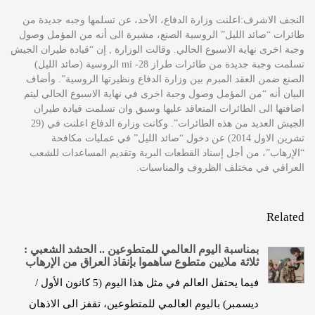
النجف الاشرف:اعلنت وزارة الدفاع، الأحد، عن تسلمها وجبه جديدة من
طائرات “صائد الليل” الروسية الصنع، مشيرة الى أنه من المؤمل وصول
وجبة اخرى نهاية الاسبوع الحالي. وقالت الوزارة , إن “قيادة طيران الجيش
تسلمت وجبة جديدة من طائرات طراز mi -28 الروسية (صائد الليل)
الصنع ضمن العقد المبرم بين وزارة الدفاع ونظيرتها الروسية”. وأضاف
البيان أنه “من المؤمل وصول وجبة اخرى في نهاية الاسبوع الحالي ليتم
اضافتها الى الطائرات المتعاقد عليها وسبق وان تسلمت قيادة طيران
الجيش العديد من هذه الطائرات”. وكانت وزارة الدفاع اعلنت في (29
تشرين الاول 2014) عن دخول “صائد الليل” في عمليات مكافحة
“الإرهاب”، من أجل إسناد القطعات البرية وتقديم المساعدات للشعب
العراقي في مختلف الظروف والمناسبات.
Related
بمناسبة اليوم العالمي للمتطوعين .. الحشد الشعبي :
ثلاثة ملايين متطوع ساهموا بإنقاذ العراق من الإرهاب
فيما يحتفل العالم في مثل هذا اليوم (5 كانون الأول /
ديسمبر) باليوم العالمي للمتطوعين، تقفز الى الاذهان