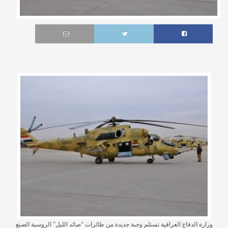
وزارة الدفاع العراقية تستلم وجبة جديدة من طائرات “صائد الليل” الروسية الصنع