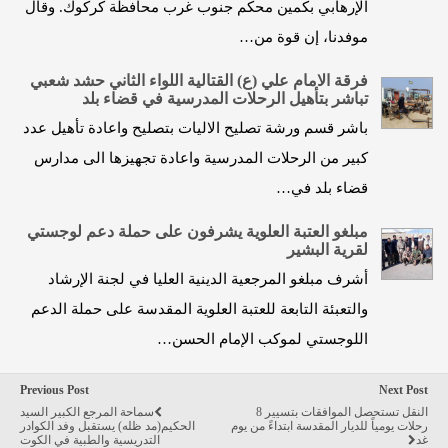
الإرهابي بكمين محكم جنوب غرب محافظة كركوك. وقال
موفدنا، إن قوة من…
فرقة الامام علي (ع) القتالية اللواء الثاني حشد شعبي
تباشر بتأهيل الرحلات المدرسية في قضاء بلد
باشر قسم ورشة تصليح الاليات بتصليح واعادة تأهيل عدد
كبير من الرحلات المدرسية واعادة تجهيزها الى مدارس
قضاء بلد في…
مبلغو العتبة العلوية يشرفون على حملة دعم لوجستي
لقرية البشير
أشرف مبلغو المرجعية الدينية العليا في لجنة الإرشاد
والتعبئة التابعة للعتبة العلوية المقدسة على حملة الدعم
اللوجستي لموكب الإمام الحسن…
Previous Post
Next Post
النقل تستحصل الموافقات بتسيير 8
سماحة المرجع الكبير السيد
رحلات يومياً للديار المقدسة ابتداءً من يوم
الحكيم(مد ظله) يستقبل وفد الكوادر
غد
التدريسية والطبية في الكوت