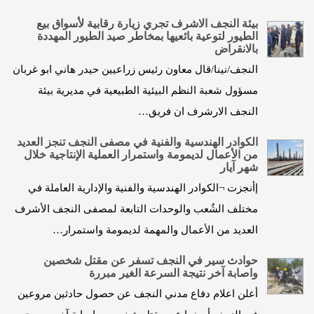
بيئة النجف الاشرف تجري زيارة رقابية لأسواق بيع
الطيور لتوعية بائعيها بمخاطر صيد الطيور المهددة
بالانقراض
النجف/نينا/قال معاون رئيس زراعيين حيدر هاني ابو غربان
مسؤول شعبة النظم البيئية الطبيعية في مديرية بيئة
النجف الارشرف ان فريق…
الكوادر الهندسية والفنية في مصفى النجف تنجز العديد
من الأعمال لديمومة واستمرار العملية الإنتاجية خلال
شهر آيار
إأنجزت ¬الكوادر الهندسية والفنية والإدارية العاملة في
مختلف الشُعب والوحدات التابعة لمصفى النجف الأشرف
العديد من الأعمال والمهمة لديمومة واستمرار…
حوادث سير في النجف تسفر عن مقتل شخصين
واصابة آخر نتيجة السرعة الغير مبررة
أعلن اعلام دفاع مدني النجف عن حصول حادثين مروعين