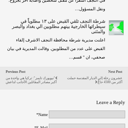
في النجف أسفرا عن مقتل شخصين واصابة آخر بجروح.
ونقل المسؤول…
شرطة النجف تلقي القبض على ١٣ مطلوباً في
سيطراتها الخارجية بينهم مطلوبين الي بغداد والبصر
والمثنى
اعلنت مديرية شرطة محافظة النجف الاشرف إلقاء
القبض على عدد من المطلوبين. وقالت المديرية في بيان
صحفي، ان " قسم…
Previous Post
Next Post
عشرون رحلة إلى الديار المقدسة حملت
"نيويورك تايمز": تركيا هي واحدة من
أكثر من 4500 حاجٍّ
أكبر مصادر المقاتلين الأجانب لداعش
Leave a Reply
Name*
E-Mail*