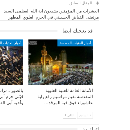
المقال السابق
العشرات من المؤمنين يشيعون آية الله العظمى السيد
مرتضى الفياض الحسيني في الحرم العلوي المطهر
قد يعجبك ايضا
أخبار العتبات المقدسة
أخبار العتبات ا
الأمانة العامة للعتبة العلوية
بالصور ..مراسي
المقدسة تقيم مراسيم رفع راية
قبّتي حرم أبي
عاشوراء فوق قبة المرقد…
وأخيه أبي ا
السابق
التالي
اترك رد