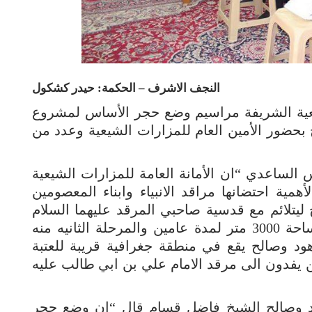
النجف الاشرف – الحكمة: حيدر كشكول
ية الشريفة مراسيم وضع حجر الأساس لمشروع
ح بحضور الأمين العام للمزارات الشيعية وعدد من
 الساعدي “ان الأمانة العامة للمزارات الشيعية
ية احتضانها مراقد الانبياء وابناء المعصومين
ح ليتلائم مع قدسية صاحبي المرقد عليهما السلام
وهذه المرحلة الاولى والتي تنفذ على مساحة 3000 متر لمدة عامين والمرحلة الثانيه منه
ر النبيين هود وصالح يقع في منطقة جغرافية قريبة للعتبة
ن يفدون الى مرقد الامام علي بن ابي طالب عليه
هود وصالح الشيخ فاضل قسام قال “ان وضع حجر