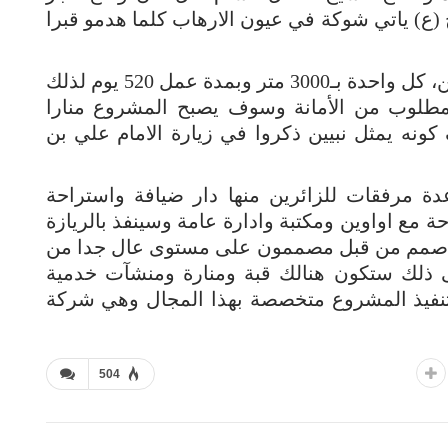
 (ع) ياتي شوكة في عيون الارهاب كلما هدمو قبرا
واضاف قسام “ان البناء يتكون من مرحلتين، كل واحدة بـ3000 متر وبمدة عمل 520 يوم لذلك
مطلوب من الأمانة وسوف يصبح المشروع منارا
ونه يمثل نبيين ذكروا في زيارة الامام علي بن
 مرفقات للزائرين منها دار ضيافة واستراحة
مع اواوين ومكتبة وادارة عامة وسينفذ بالريازة
فقد صمم من قبل مصممون على مستوى عال جدا من
ى ذلك ستكون هنالك قبة ومنارة ومنشآت خدمية
بتنفيذ المشروع متخصصة بهذا المجال وهي شركة
504