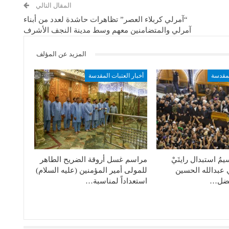
المقال التالي
“آمرلي كربلاء العصر” تظاهرات حاشدة لعدد من أبناء
آمرلي والمتضامنين معهم وسط مدينة النجف الأشرف
المزيد عن المؤلف
لمقدسة
أخبار العتبات المقدسة
مُ استبدال رايتَيْ
مراسم غسل أروقة الضريح الطاهر
 عبدالله الحسين
للمولى أمير المؤمنين (عليه السلام)
لفضل…
استعداداً لمناسبة…