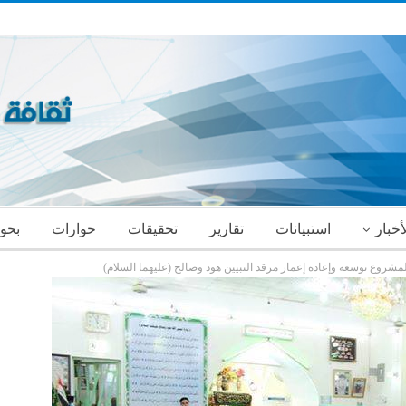
أخبار
استبيانات
تقارير
تحقيقات
حوارات
بحو
روع توسعة وإعادة إعمار مرقد النبيين هود وصالح (عليهما السلام)