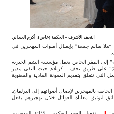
النجف الأشرف – الحكمة (خاص): أكرم العيداني
لا سالم جمعة” بإيصال أصوات المهجرين في
.
ة” إلى المقر الخاص بعمل مؤسسة اليتيم الخيرية
لإغاثة العوائل المهجرة قرب “العمود (88)” على طريق نجف _ كربلاء, حيث التقى مدير
 التي تتعلق بتقديم المعونة المادية والمعنوية
اصة بالمهجرين لإيصال أصواتهم إلى البرلمان,
ئق لتوثيق معاناة العوائل خلال تهجيرهم بفعل
ح”
الى
تفعيل الجهد الحكومي لإغاثة المهجرين