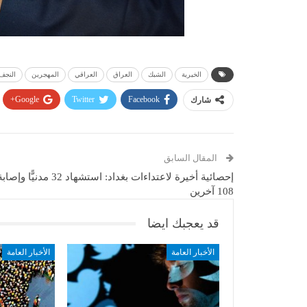
الخيرية
الشبك
العراق
العراقي
المهجرين
النجف
Google+
Twitter
Facebook
شارك
المقال السابق
إحصائية أخيرة لاعتداءات بغداد: استشهاد 32 مدنيًّا وإصا
108 آخرين
قد يعجبك ايضا
الأخبار العامة
الأخبار العامة