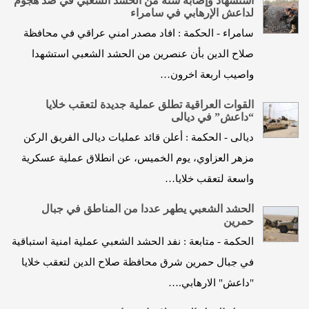
استشهاد وإصابة ستة من الحشد الشعبي في صد هجوم
لداعش الإرهابي في سامراء
سامراء - الحكمة : افاد مصدر امني عراقي في محافظة
صلاح الدين بأن عنصرين من الحشد الشعبي استشهدا
واصيب اربعة اخرون…
القوات العراقية تطلق عملية جديدة لتعقب خلايا
“داعش” في ديالى
ديالى - الحكمة : أعلن قائد عمليات ديالى الفريق الركن
مزهر العزاوي، يوم الخميس، عن انطلاق عملية عسكرية
واسعة لتعقب خلايا…
الحشد الشعبي يطهر عددا من المناطق في جبال
حمرين
الحكمة - متابعة : نفد الحشد الشعبي عملية امنية استباقية
في جبال حمرين شرق محافظة صلاح الدين لتعقب خلايا
"داعش" الارهابي.…