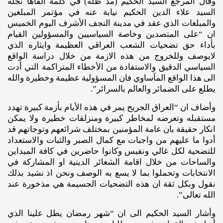
وقال المرجع السيد الحكيم (مدّ ظله) في كلمة القاها نجله
السيد علاء الدين الحكيم نيابة عنه في مؤتمر المبلغين
والمبلغات الذي عقد في مدينة النجف الأشرف اليوم الخميس
ان “على المتصدين وخاصة السياسيين والمسؤولين القيام
بأداء حق تضحيات الشعب العراقي العظيمة وايثاره الذي
لايوصف وللخروج من هذه الازمة من خلال دراسة الواقع
السياسي الدقيق والاستفادة من الأخطاء المتراكمة التي أدت
الى هذا الواقع المآساوي فان المسؤولية عظيمة وخطيرة والله
يطلع على الضمائر والعالم بالسرائر”.
وأضاف ان “العراق الجريح يمر في هذه الأيام بأزمة كبيرة تهدد
مستقبله وتعرضه لمخاطر كبيرة ومنزلقات خطيرة ولا يمكن
انكار حقيقة بان عامة المؤمنين بمختلف شرائعهم وتوجاتهم قد
أدوا ما عليهم من واجبات مع كمال الصبر والثبات والاستعداد
للتضحية لكل غالي ونفيس وكانوا حاضرين في كافة الميداين
والساحات من خلال اقامة الشعائر الدينية او المشاركة في
الانتخابات وتحملوا بما لا يسع به الوصف ونحن اذ نشيد بذلك
نقول وبكل ثقة ان هذه التضحيات الجسيمة هي مذخورة عند
الله تعالى”.
وأشار السيد الحكيم الى ان “شهر رمضان يطل علينا الذي