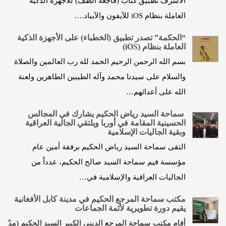
الأشرف تطبيق كتاب (فاجعة الطف) للأجهزة الذكية
العاملة بنظام iOS للآيفون والآيباد.…
“الحكمة” تصدر تطبيق (الخطباء) على الأجهزة الذكية
العاملة بنظام (iOS)
بسم الله الرحمن الرحيم الحمد لله رب العالمين والصلاة
والسلام على سيدنا محمد وآله الطيبين الطاهرين ولعنة
الله على أعدائهم…
سماحة السيد رياض الحكيم يشارك في المجالس
الحسينية المقامة في أوربا ويلتقي الجالية العراقية
وبقية الجاليات الإسلامية
التقى سماحة السيد رياض الحكيم برفقة أمين عام
مؤسسة قيم سماحة السيد صالح الحكيم، عدداً من
الجاليات العراقية والإسلامية في…
مكتب سماحة المرجع الحكيم في مدينة كابل الأفغانية
يقيم دورة تطويرية لأئمة الجماعات
أقام مكتب سماحة المرجع الديني الكبير السيد الحكيم (مدّ