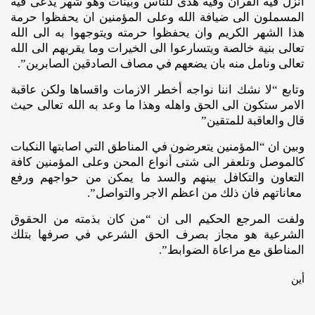
أنزل فيه القران وفيه هدى للناس وبينات وهو شهر يدعى فيه
المسملون الى ضيافة الله وعلى المؤمنين ان يحفظوا حرمة
هذا الشهر الكريم وان يحفظوا حرمته ويتوجهوا به الى الله
تعالى بنية خالصة ويتسارعوا الى الخيرات وما يقربهم الى الله
تعالى ونامل منه بان يضعهم في مصاف الصادقين الصابرين”.
وتابع “لا نشك اننا نواجه أخطر الازمات واقساها ولكن عاقبة
الامر ستكون الى الحق واهله وهذا ما وعد به الله تعالى حيث
قال والعاقبة للمتقين”
وبين ان “المؤمنين يتعرضون في المناطق التي اصابتها النكبات
كالموصل وتلعفر الى شتى أنواع المحن وعلى المؤمنين كافة
التعاون والتكافل بينهم والسد ما يمكن من حواجهم ورفع
معاناتهم فان ذلك من اعظم الاجر والتواصل”.
ولفت المرجع الحكيم الى ان “من كان بذمته من الحقوق
الشرعية هو مجاز بصرف الحق الشرعي في صرفها بتلك
المناطق مع مراعاة الضوابط”.
أين