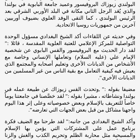
البولندي زيوزاك البروفيسور وعميد جامعة البابوية في بولندا
والذي يُعَد الرجل الثاني مكانة في البلد الأوربي الشرقي بعد
الرئيس البولندي ، كما التقى الوفد العلوي بضيوف أوربيين
آخرين من جمهوريات روسيا الاتحادية.
وفي حديثه عن اللقاءات أكد الشيخ البغدادي مسؤول الوحدة
التواصلية للمركز الإعلامي للعتبة العلوية المقدسة ، قائلا :”
لقد دار الحديث مع البروفيسور والقس البابوي عن شخصية
الإمام علي (عليه السلام) وتعاملها الإنساني وخاصة مع
الأشخاص من الديانات الأخرى وتعليم أصحابه والمجتمع الذي
يعيش فيه كيفية التعامل مع بقية الناس من غير المسلمين من
الديانات الأخرى”.
مضيفا بقوله :” ,وتحدث القس زيوزاك عن طبيعة عمله في
بولندا ونشاطاته ، مشيرا بقوله :” لقد خصَّصنا في جامعتنا يوماً
خاصاً للتعريف بالإسلام وبعض خصوصياته وعلى إثر هذا اليوم
واجهنا مشاكل من قبل بعض الجهات التي تعارضه”.
وأكد الشيخ البغدادي من جانبه:” لقد طرحنا مع الضيف فكرة
برنامج عمل على المشتركات التي يؤمن بها الإسلام
والمسيحية مثل محاربة الظلم وتحريم الكذب والغش والزنا