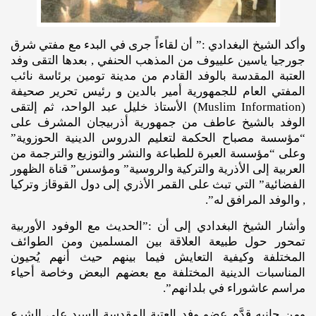
وأكد الشيخ البغدادي :” أن لقاءاً جرى في البدء مع مفتي شرق
جورجيا ياسين علييوف من المذهب الحنفي , بعدها التقى وفد
العتبة المقدسة بالوفد القادم من مدينة تومين برئاسة نائب
المفتي العام للجمهورية أمير بالدين و رئيس تحرير صحيفة
(Muslim Information) الأستاذ خليل عبد الواحد، ثم إلتقى
الوفد بالشيخ عاطف من جمهورية أذربيجان المشرف على
“مؤسسة مصباح الحكمة لتعليم الدروس الدينية الحوزوية”
وعلى “مؤسسة العبرة للطباعة والنشر والتوزيع والترجمة من
العربية إلى الأذرية والتركية والروسية” ومؤسس” قناة الظهور
الفضائية” التي تبث على القمر الأذري إلى دول القوقاز وتركيا
, والوفد المرافق له”.
وأشار الشيخ البغدادي إلى أن :”الحديث مع الوفود الأوربية
تمحور حول طبيعة العلاقة بين المسلمين ومن الطوائف
المختلفة وكيفية التعايش فيما بينهم حيث أنهم يُحيون
المناسبات الدينية المختلفة مع بعضهم البعض وخاصة أحياء
مراسم عاشوراء في بلدانهم”.
ومن جانبه قدَّم عضو وفد العتبة المقدسة السيد علي الشرع