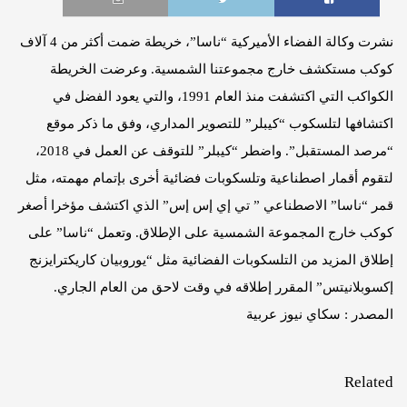
نشرت وكالة الفضاء الأميركية “ناسا”، خريطة ضمت أكثر من 4 آلاف
كوكب مستكشف خارج مجموعتنا الشمسية. وعرضت الخريطة
الكواكب التي اكتشفت منذ العام 1991، والتي يعود الفضل في
اكتشافها لتلسكوب “كيبلر” للتصوير المداري، وفق ما ذكر موقع
“مرصد المستقبل”. واضطر “كيبلر” للتوقف عن العمل في 2018،
لتقوم أقمار اصطناعية وتلسكوبات فضائية أخرى بإتمام مهمته، مثل
قمر “ناسا” الاصطناعي ” تي إي إس إس” الذي اكتشف مؤخرا أصغر
كوكب خارج المجموعة الشمسية على الإطلاق. وتعمل “ناسا” على
إطلاق المزيد من التلسكوبات الفضائية مثل “يوروبيان كاريكترايزنج
إكسوبلانيتس” المقرر إطلاقه في وقت لاحق من العام الجاري.
المصدر : سكاي نيوز عربية
Related