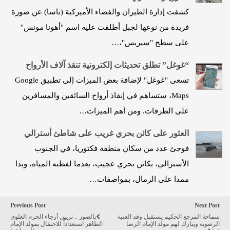
كشفت إدارة الطيران والفضاء الأميركية (ناسا) عن صورة
فريدة من نوعها لجبل أطلقت عليه اسم "أهونا مونس"
على سطح "سيريس"،…
“غوغل” تطلق تحديثات إلكترونية تنقذ آلاف الأرواح
تسعى "غوغل" لإضافة بعض الميزات إلى تطبيق Google
Maps، ستساهم في إنقاذ أرواح السائقين والمسافرين
على الطرقات. ومن أهم الميزات…
العثور على كائن بحري غريب على شاطئ أسترالي
فوجئ عدد من سكان منطقة فكتوريا، في الجنوب
الأسترالي، بكائن بحري عجيب، بعدما لفظته المياه، وبدا
ممدا على الرمال، بمواصفات…
Previous Post
Next Post
سماحة المرجع الحكيم يستقبل وفد العتبة
بالصور .. تزيين أرجاء الحرم العلوي
الرضوية ويبارك لهم مولد الإمام الرضا
الطاهر استعداداً للاحتفال بمولد الإمام