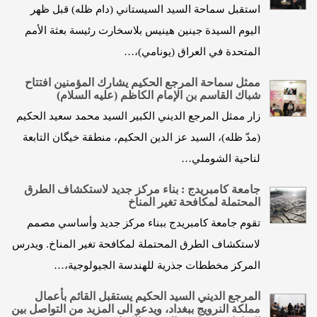
استقبل سماحة السيد السيستاني (دام ظله) قبل ظهر
اليوم السيدة جينين هينيس بلاسخارت رئيسة بعثة الأمم
المتحدة في العراق (يونامي)،…
ممثل سماحة المرجع الحكيم يشارك المؤمنين افتتاح
شباك القاسم بن الإمام الكاظم (عليه السلام)
زار ممثل المرجع الديني الكبير السيد محمد سعيد الحكيم
(مدّ ظله)، السيد عز الدين الحكيم، منطقة خيگان التابعة
لناحية الشوملي…
جامعة كامبريدج : بناء مركز جديد لاستكشاف الطرق
المحتملة لمكافحة تغير المناخ
تقوم جامعة كامبريدج ببناء مركز جديد وأساسي مصمم
لاستكشاف الطرق المحتملة لمكافحة تغير المناخ. ويدرس
المركز مخططات جذرية للهندسة الجيولوجية،…
المرجع الديني السيد الحكيم يستقبل القائم بأعمال
مملكة النرويج ببغداد، ويدعو الى المزيد من التواصل بين