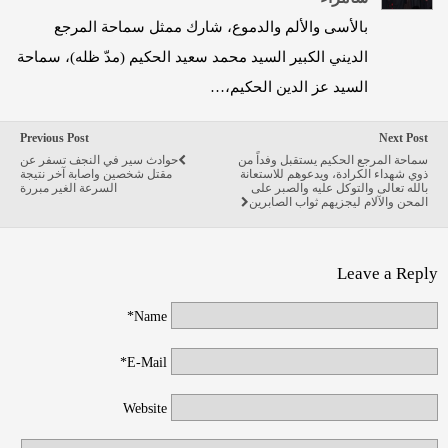
بالأسى والألم والدموع، شارك ممثل سماحة المرجع
الديني الكبير السيد محمد سعيد الحكيم (مدّ ظله)، سماحة
السيد عز الدين الحكيم،…
Previous Post
Next Post
سماحة المرجع الحكيم يستقبل وفداً من
حوادث سير في النجف تسفر عن
ذوي شهداء الكرادة، ويدعوهم للاستعانة
مقتل شخصين واصابة آخر نتيجة
بالله تعالى والتوكل عليه والصبر على
السرعة الغير مبررة
المحن والآلام ليجزيهم ثواب الصابرين
Leave a Reply
Name*
E-Mail*
Website