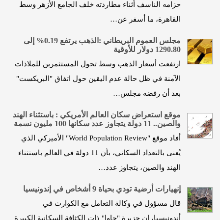
حزامه الناسف أثناء مطاردته خلف الجامع الأزهر وسط
القاهرة، ما أسفر عن…
مجلس العموم البريطاني :الذهب يرتفع 0.19% إلى
1290.80 دولار للأوقية
ارتفعت أسعار الذهب وسط تحول المستثمرين للملاذات
الآمنة في ظل حالة عدم اليقين حول اتفاق "البريكست"
بعد أن رفضه مجلس…
موقع استعراض سكان العالم الأمريكي : باستثناء الهند
والصين.. 11 دولة يتجاوز عدد سكانها 100 مليون نسمة
أفاد موقع "World Population Review" الأميركي الذي
يُعنى بالتعداد السكاني، بأن 11 دولة في العالم باستثناء
الهند والصين، يتجاوز عدد…
إنهيارات أرضية تودي بحياة 9 أشخاص في إندونيسيا
قال مسؤول في وكالة التعامل مع الكوارث في
أندونيسيا، إن جزيرة "جاوا" ذات الكثافة السكانية الكبيرة