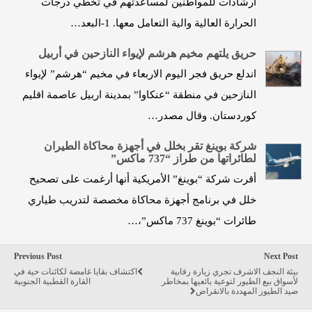
ارشادات للمواطنين لمساعدتهم في تخطي درجات
الحرارة العالية والية التعامل معها. 1-البعد…
حريق يلتهم مخيم هرشم لإيواء النازحين في أربيل
اندلع حريق فجر اليوم الاربعاء في مخيم “هرشم” لإيواء
النازحين في منطقة “عنكاوا” بمدينة اربيل عاصمة اقليم
كوردستان. وقال مصدر…
شركة بوينغ تقر بخلل في أجهزة محاكاة الطيران
لطائراتها من طراز “737 ماكس”
أقرت شركة “بوينغ” الأمريكية أنها أرغمت على تصحيح
خلل في برنامج أجهزة محاكاة مخصصة لتدريب طياري
طائرات “بوينغ 737 ماكس”،…
Previous Post
Next Post
بيئة النجف الاشرف تجري زيارة رقابية
اكتشاف بقايا غامضة لكائنات حية في
لأسواق بيع الطيور لتوعية بائعيها بمخاطر
القارة القطبية الجنوبية
صيد الطيور المهددة بالانقراض