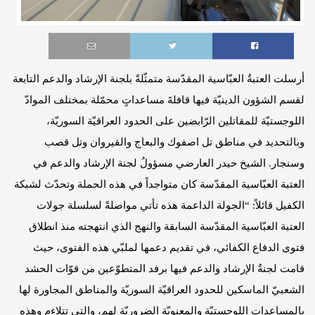
أرسلت العتبةُ العبّاسية المقدّسة متمثّلةً بلجنة الإرشاد والدعم التابعة
لقسم الشؤون الدينيّة فيها قافلةَ مساعداتٍ محمّلة بمختلف الموادّ
اللوجستيّة للمقاتلين الرّابضين على الحدود العراقيّة السوريّة،
وبالتحديد في مناطق تل اصفوك والبعاج والقيروان وتل قصب
وسنجار. الشيخ حيدر العارضي مسؤولُ لجنة الإرشاد والدعم في
العتبة العبّاسية المقدّسة كان متواجداً في هذه الحملة وتحدّث لشبكة
الكفيل قائلاً: “الجولة الداعمة هذه تأتي مواصلةً لسلسلة جولات
العتبة العبّاسية المقدّسة السابقة والنهج الذي انتهجته منذ انطلاق
فتوى الدفاع الكفائي، في تقديم دعمها لملبّي هذه الفتوى، حيث
قامت لجنةُ الإرشاد والدعم فيها برفد المتطوّعين من قوّات الحشد
الشعبيّ الماسكين للحدود العراقيّة السوريّة والمناطق المجاورة لها
بالمساعدات اللوجستيّة والمعنويّة الضروريّة لهم، والتي تتلاءم وهذه