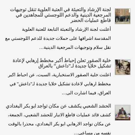
لجنة الإرشاد والتعبئة في العتبة العلوية تنقل توجيهات
المرجعية الدينية والدعم اللوجستي للمجاهدين في
قاطع عمليات الحضر
أعلنت لجنة الإرشاد والتعبئة التابعة للعتبة العلوية
المقدسة اشرافها على حملات جديدة للدعم اللوجستي مع
نقل سلام وتوجيهات المرجعية الدينية…
خلية الصقور تعلن إحباط أﻛﺒﺮ ﻣﺨﻄﻂ إرﻫﺎﺑﻲ لإعادة
تشكيل خلايا جديدة لـ”داعش” بالعراق
اعلنت خلية الصقور الاستخبارية، السبت، عن احباط اﻛﺒﺮ
ﻣﺨﻄﻂ ارﻫﺎﺑﻲ لاعادة تشكيل خلايا جديدة لـ"داعش" في
العراق، فيما اشارت الى…
الحشد الشعبي يكشف عن مكان تواجد ابو بكر البغدادي
كشف قائد عمليات قاطع الانبار للحشد الشعبي، الجمعة،
عن مكان تواجد الارهابي ابو بكر البغدادي، محذرا بالوقت
نفسه من مساعي…