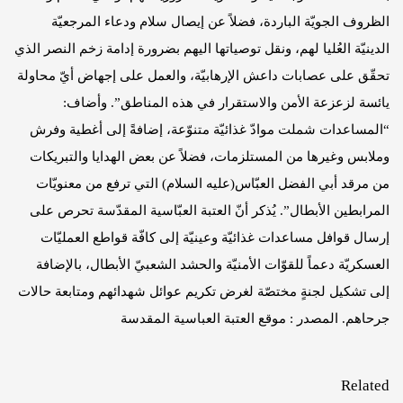
الظروف الجويّة الباردة، فضلاً عن إيصال سلام ودعاء المرجعيّة
الدينيّة العُليا لهم، ونقل توصياتها اليهم بضرورة إدامة زخم النصر الذي
تحقّق على عصابات داعش الإرهابيّة، والعمل على إجهاض أيّ محاولة
يائسة لزعزعة الأمن والاستقرار في هذه المناطق”. وأضاف:
“المساعدات شملت موادّ غذائيّة متنوّعة، إضافةً إلى أغطية وفرش
وملابس وغيرها من المستلزمات، فضلاً عن بعض الهدايا والتبريكات
من مرقد أبي الفضل العبّاس(عليه السلام) التي ترفع من معنويّات
المرابطين الأبطال”. يُذكر أنّ العتبة العبّاسية المقدّسة تحرص على
إرسال قوافل مساعدات غذائيّة وعينيّة إلى كافّة قواطع العمليّات
العسكريّة دعماً للقوّات الأمنيّة والحشد الشعبيّ الأبطال، بالإضافة
إلى تشكيل لجنةٍ مختصّة لغرض تكريم عوائل شهدائهم ومتابعة حالات
جرحاهم. المصدر : موقع العتبة العباسية المقدسة
Related