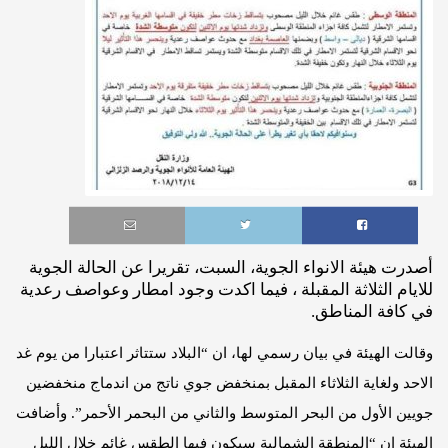
أصدرت هيئة الانواء الجوية، السبت، تقريرا عن الحالة الجوية
للايام الثلاثة المقبلة ، فيما اكدت وجود امطار وعواصف رعدية
في كافة المناطق.
وقالت الهيئة في بيان رسمي لها، ان “البلاد ستتاثر اعتبارا من يوم غد
الاحد ولغاية الثلاثاء المقبل بمنخفض جوي ناتج من اندماج منخفضين
جويين الأول من البحر المتوسط والثاني من البحمر الأحمر”. وأضافت
الهيئة ان “المنطقة الشمالية سيكون فيها الطقس غائم خلال الليل