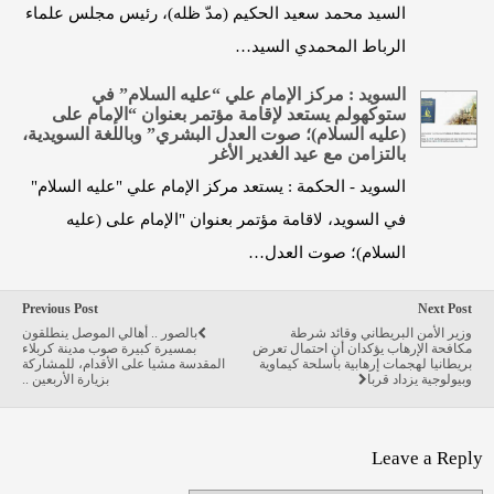
السيد محمد سعيد الحكيم (مدّ ظله)، رئيس مجلس علماء
الرباط المحمدي السيد…
السوید : مرکز الإمام علي “عليه السلام” في
ستوكهولم يستعد لإقامة مؤتمر بعنوان “الإمام علی
(عليه السلام)؛ صوت العدل البشري” وباللغة السويدية،
بالتزامن مع عید الغدیر الأغر
السويد - الحكمة : يستعد مرکز الإمام علي "عليه السلام"
في السوید، لاقامة مؤتمر بعنوان "الإمام علی (عليه
السلام)؛ صوت العدل…
Previous Post
Next Post
وزير الأمن البريطاني وقائد شرطة
بالصور .. أهالي الموصل ينطلقون
مكافحة الإرهاب يؤكدان أن احتمال تعرض
بمسيرة كبيرة صوب مدينة كربلاء
بريطانيا لهجمات إرهابية بأسلحة كيماوية
المقدسة مشيا على الأقدام، للمشاركة
وبيولوجية يزداد قربا
بزيارة الأربعين ..
Leave a Reply