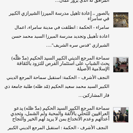
المرافق له الذي يزور عمان…
بالصور .. إعادة تاهيل مدرسة المیرزا الشیرازي الكبير
في سامراء
سامراء - الحكمة : انطلقت في مدينة سامراء، اعمال
اعادة تأهييل وتجديد مدرسة الميرزا السيد محمد حسن
الشيرازي "قدس سره الشريف".…
سماحة المرجع الديني الكبير السيد الحكيم (مدّ ظلّه)
يحث الشباب على استثمار الفرص للتزود بالثقافة
الإسلامية الأصيلة
النجف الأشرف – الحكمة: استقبل سماحة المرجع الديني
الكبير السيد محمد سعيد الحكيم (مّد ظله) طلبة جامعة ذي
قار المشاركين…
سماحة المرجع الكبير السيد الحكيم (مدّ ظله) يدعو
العراقيين للتحلي بالألفة والمحبة ولم الشمل، وتحدي
أعدائهم وعدم الانخداع بمن لا يريد لهم الخير والنجاح
النجف الأشرف - الحكمة : استقبل المرجع الديني الكبير