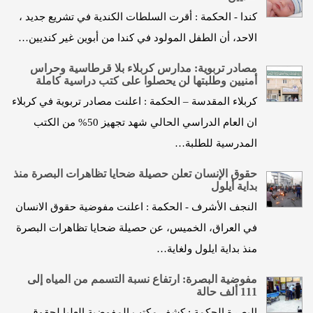
كندا - الحكمة : أقرت السلطات الكندية في تشريع جديد ،
الاحد، أن الطفل المولود في كندا من أبوين غير كنديين…
مصادر تربوية: مدارس كربلاء بلا قرطاسية وحراس
أمنيين وطلبتها لن يحصلوا على كتب دراسية كاملة
كربلاء المقدسة – الحكمة : اعلنت مصادر تربوية في كربلاء
ان العام الدراسي الحالي شهد تجهيز 50% من الكتب
المدرسية للطلبة…
حقوق الإنسان تعلن حصيلة ضحايا تظاهرات البصرة منذ
بداية أيلول
النجف الأشرف - الحكمة : اعلنت مفوضية حقوق الانسان
في العراق، الخميس، عن حصيلة ضحايا تظاهرات البصرة
منذ بداية ايلول ولغاية…
مفوضية البصرة: ارتفاع نسبة التسمم من المياه إلى
111 ألف حالة
البصرة الحكمة : كشف مكتب المفوضية العليا لحقوق