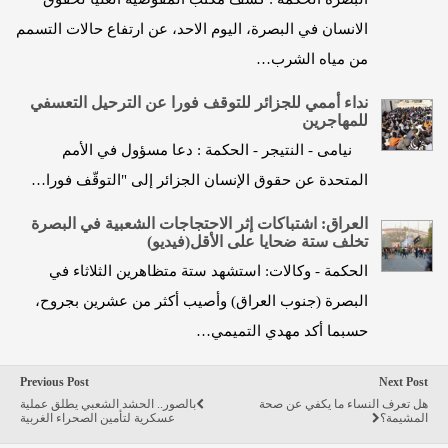
الانسان في البصرة، اليوم الاحد، عن ارتفاع حالات التسمم
من مياه الشرب…
نداء أممي للجزائر للتوقف فورا عن الترحيل التعسفي
للمهاجرين
نيامى - النتيجر - الحكمة : دعا مسؤول في الأمم
المتحدة عن حقوق الإنسان الجزائر إلى "التوقّف فورا…
العراق: اشتباكات إثر الاحتجاجات الشعبية في البصرة
تخلف ستة ضحايا على الأقل(فيديو)
الحكمة - وكالات: استشهد ستة متظاهرين الثلاثاء في
البصرة (جنوب العراق) وأصيب أكثر من عشرين بجروح،
حسبما أكد مهدي التميمي…
Previous Post
Next Post
هل تعرف النساء ما يكفي عن صحة
بالصور.. الحشد الشعبي يطلق عملية
المشيمة؟
عسكرية لتأمين الصحراء الغربية