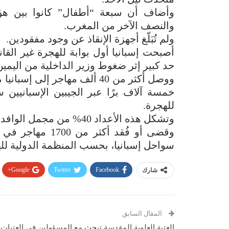
وأضاف أن سبعة “أطفال” كانوا بين هؤل
والنصف الآخر من المغرب.
ولم تُبَلّغ أجهزة الإنقاذ عن وجود مفقودين.
أصبحت إسبانيا أول بوابة للهجرة غير القان
حد كبير إثر ضغوط وزير الداخلية من اليمي
خمسة آلاف برًا عبر الجيبين الإسبانيين 
للهجرة.
وتشكل هذه الأعداد 40% من مجمل الوافدين إلى أوروبا الذين يبلغ عددهم نحو مائة ألف.
سواحل إسبانيا، بحسب المنظمة الدولية لل
Google+
Twitter
Facebook
شارك
المقال السابق
العتبة العلوية المقدسة تبحث مع المسؤولين في العتبات