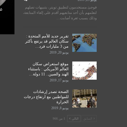
لسيستاني
سماحة المرجع الكبير السيد
فوجئ مستخدمون لتطبيق تويتر، بتنبيهات تصلهم
الأمم
الحكيم يستقبل طلبة مدرسة نور
عل
لتعلمهم بأن أحد متابعيهم أقدم على إلغاء المتابعة،
اق
الحكمة للدراسات الحوزوية،…
وذلك بسبب ثغرة أصابت…
ديسمبر 14, 2019
تقرير جديد للأمم المتحدة :
سكان العالم قد يرتفع بأكثر
من 3 مليارات فرد…
يونيو 20, 2019
موقع استعراض سكان
العالم الأمريكي : باستثناء
الهند والصين.. 11 دولة…
يونيو 17, 2019
الصحة تصدر إرشادات
للمواطنين مع ارتفاع درجات
الحرارة
يونيو 8, 2019
السابق
التالي
1 من 966