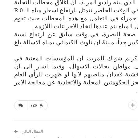
 الذي يبثه راديو المربد، ان اغلاق محطات التحلية
غير المجازة من قبل الصحة يخلق مشكلة في الوقت الحاضر تتمثل بارتفاع اسعار مياه الـ R.0
ط حمراء في التعامل مع هذه المحطات حيث تقوم
مياه يتم عندها اتخاذ الاجراءات اللازمة.
 صحة البصرة، في وقت سابق عن ارتفاع نسبة
 جداً، مبينةً ان تلوث الكيمائي بمياه الاسالة بلغ
يم شواك للمربد، ان المؤسسات المعنية في
ة سجلت اصابة اكثر من 4 آلاف مواطن بحالات الاسهال، وفيما اشار الى ان
شية فقدان مناصبهم لانها لو ظهرت للرأي العام
ز الحكومتين المحلية والاتحادية عن معالجة الامر
726
المقال التالي