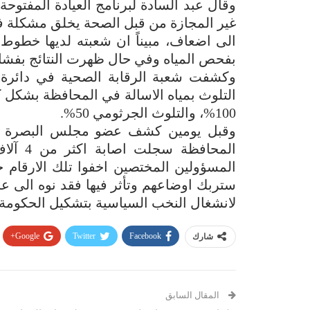
وقال عبد السادة لبرنامج العيادة المفتوحة
الى اضعاف، مبيناً ان شعبته لديها خطو
بفحص المياه وفي حال ظهرت النتائج بفشل ال
وكشفت شعبة الرقابة الصحية في دائرة
التلوث بمياه الاسالة في المحافظة بشكل كبير
100%، والتلوث الجرثومي 50%.
وقبل يومين كشف عضو مجلس البصرة كر
المحافظ
المسؤولين المختصين اخفوا تلك الارقام خ
ستربك اوضاعهم وتأثر فيها فقد نوه الى عج
لانشغال النخب السياسية بتشكيل الحكومة.
Google+
Twitter
Facebook
شارك
المقال السابق