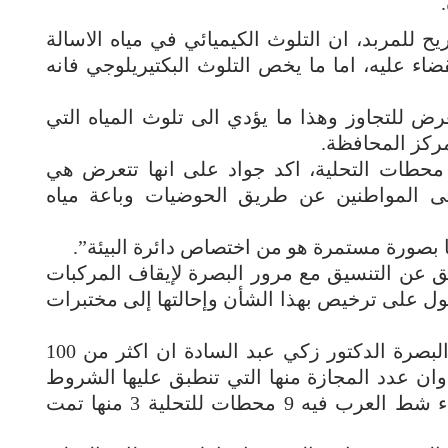
 للمربد، ان التلوث الكيميائي في مياه الاسالة
قضاء عليه، اما ما يخص التلوث البكتيريلوجي فانه
عرض للتجاوز وهذا ما يؤدي الى تلوث المياه التي
ركز المحافظة.
ي محطات التحلية، اكد جواد على انها تتعرض هي
الى المواطنين عن طريق الحوضيات وباعة مياه
ا بصورة مستمرة هو من اختصاص دائرة البيئة”.
 عن التنسيق مع مرور البصرة لإيقاف المركبات
ل مياه الـ(RO) دون الحصول على ترخيص بهذا الشأن وإحالتها إلى مختبرات
هذا واكد مدير شعبة الرقابة الصحية في البصرة الدكتور زكي عبد السادة ان اكثر من 100
ان عدد المجازة منها التي تنطبق عليها الشروط
الصحية 27 محطة فقط، فيما بين ان قضاء شط العرب فيه 9 محطات للتحلية 3 منها تمت