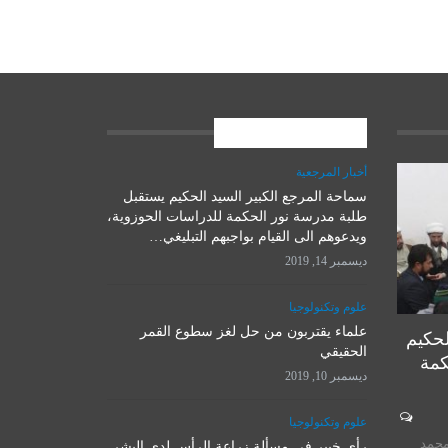
المشاركات الاخيرة
أخبار المرجعية
سماحة المرجع الكبير السيد الحكيم يستقبل
علوم وتكنولوجيا
طلبة مدرسة نور الحكمة للدراسات الحوزوية،
ويدعوهم الى القيام بواجبهم التبليغي…
ديسمبر 14, 2019
علوم وتكنولوجيا
علماء يقتربون من حل لغز سطوع القمر
لحكيم
الحقيقي
كمة
ديسمبر 10, 2019
المرجع الأ
علوم وتكنولوجيا
روسيا تصمم روبوتاً يعمل على
يستقبل 
محمد
رأي خبير في مسألة زراعة الرأس لدى البشر