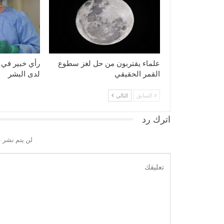
علماء يقتربون من حل لغز سطوع
رأي خبير في 
القمر الحقيقي
لدى البشر
السابق
التالي
اترك رد
لن يتم نشر ع