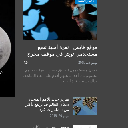
الأخبار العامة
أخبار المرجعية
موقع فايس : ثغرة أمنية تضع
مستخدمي تويتر في موقف محرج
يونيو 23, 2019
لسيستاني
سماحة المرجع الكبير السيد
فوجئ مستخدمون لتطبيق تويتر، بتنبيهات تصلهم
الأمم
الحكيم يستقبل طلبة مدرسة نور
عل
لتعلمهم بأن أحد متابعيهم أقدم على إلغاء المتابعة،
اق
الحكمة للدراسات الحوزوية،…
وذلك بسبب ثغرة أصابت…
ديسمبر 14, 2019
تقرير جديد للأمم المتحدة :
سكان العالم قد يرتفع بأكثر
من 3 مليارات فرد…
يونيو 20, 2019
موقع استعراض سكان