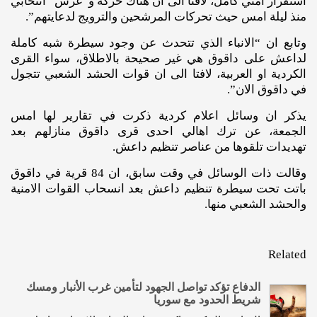
استقرار امني كامل، لافتا الى ان هناك حركة و”عرس” انتخابي
منذ ليلة امس حيث تحركات المرشحين والترويج لدعايتهم”.
وتابع ان “الانباء الذي تتحدث عن وجود سيطرة شبه كاملة
لداعش على داقوق هي غير صحيحة بالاطلاق، سواء القرى
الكردية او العربية، لافتا الى ان قوات الحشد الشعبي تتجول
في داقوق الان”.
يذكر ان وسائل اعلام كردية ذكرت في تقارير لها امس
الجمعة، عن ترك اهالي احدى قرى داقوق منازلهم بعد
تهديدات تلقوها من عناصر تنظيم داعش.
وقالت ذات الوسائل في وقت سابق، ان 84 قرية في داقوق
باتت تحت سيطرة تنظيم داعش بعد انسحاب القوات الامنية
والحشد الشعبي منها.
Related
الدفاع تؤكد تواصل الجهود لتأمين غرب الأنبار ومسك
شريط الحدود مع سوريا