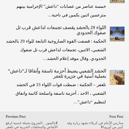
خمسة عناصر من عصابات “داعش” الإجرامية بينهم
متزعمين اثنين بكمين في ناحية…
اللواء 29 بالحشد يقصف تجمعات لداعش قرب تل
صفوك الحدودي
الحكمة : قصفت القوة الصاروخية التابعة للواء 29 بالحشد
الشعبي، الاثنين، تجمعات لداعش قرب تل صفوك
الحدودي. وقال موفد إعلام الحشد…
الحشد الشعبي يضبط أحزمة ناسفة وأنفاقا لـ”داعش”
بعملية أمنية في جزيرة تلعفر
تلعفر – الحكمة : ضبطت قوات اللواء 33 في الحشد
الشعبي ، الاحد ، أحزمة ناسفة واسلحة كاتمة وانفاق
لتنظيم “داعش”…
Previous Post
Next Post
مدارس الأيتام في كربلاء تشهد زيارة وفد
بالصور .. الشروع بحملة خدمية لرفع
كبير من أوروبا
الأنقاض والمخلفات الحربية في تلعفر