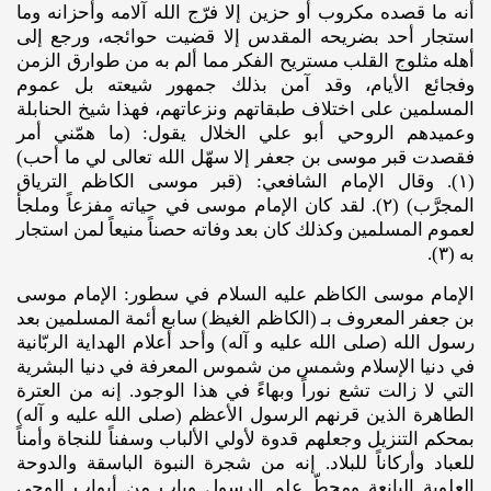
أنه ما قصده مكروب أو حزين إلا فرّج الله آلامه وأحزانه وما
استجار أحد بضريحه المقدس إلا قضيت حوائجه، ورجع إلى
أهله مثلوج القلب مستريح الفكر مما ألم به من طوارق الزمن
وفجائع الأيام، وقد آمن بذلك جمهور شيعته بل عموم
المسلمين على اختلاف طبقاتهم ونزعاتهم، فهذا شيخ الحنابلة
وعميدهم الروحي أبو علي الخلال يقول: (ما همّني أمر
فقصدت قبر موسى بن جعفر إلا سهّل الله تعالى لي ما أحب)
(١). وقال الإمام الشافعي: (قبر موسى الكاظم الترياق
المجرَّب) (٢). لقد كان الإمام موسى في حياته مفزعاً وملجأ
لعموم المسلمين وكذلك كان بعد وفاته حصناً منيعاً لمن استجار
به (٣).
الإمام موسى الكاظم عليه‌ السلام في سطور: الإمام موسى
بن جعفر المعروف بـ (الكاظم الغيظ) سابع أئمة المسلمين بعد
رسول الله (صلى‌ الله‌ عليه ‌و آله)‌ وأحد أعلام الهداية الربّانية
في دنيا الإسلام وشمس من شموس المعرفة في دنيا البشرية
التي لا زالت تشع نوراً وبهاءً في هذا الوجود. إنه من العترة
الطاهرة الذين قرنهم الرسول الأعظم (صلى ‌الله‌ عليه ‌و آله)‌
بمحكم التنزيل وجعلهم قدوة لأولي الألباب وسفناً للنجاة وأمناً
للعباد وأركاناً للبلاد. إنه من شجرة النبوة الباسقة والدوحة
العلوية اليانعة ومحطّ علم الرسول وباب من أبواب الوحي