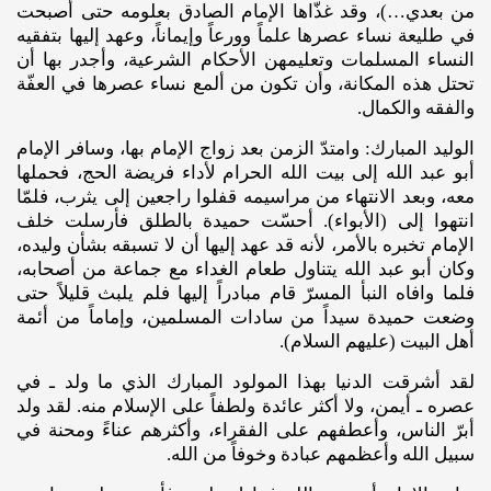
من بعدي…)، وقد غذّاها الإمام الصادق بعلومه حتى أصبحت
في طليعة نساء عصرها علماً وورعاً وإيماناً، وعهد إليها بتفقيه
النساء المسلمات وتعليمهن الأحكام الشرعية، وأجدر بها أن
تحتل هذه المكانة، وأن تكون من ألمع نساء عصرها في العفّة
والفقه والكمال.
الوليد المبارك: وامتدّ الزمن بعد زواج الإمام بها، وسافر الإمام
أبو عبد الله إلى بيت الله الحرام لأداء فريضة الحج، فحملها
معه، وبعد الانتهاء من مراسيمه قفلوا راجعين إلى يثرب، فلمّا
انتهوا إلى (الأبواء). أحسّت حميدة بالطلق فأرسلت خلف
الإمام تخبره بالأمر، لأنه قد عهد إليها أن لا تسبقه بشأن وليده،
وكان أبو عبد الله يتناول طعام الغداء مع جماعة من أصحابه،
فلما وافاه النبأ المسرّ قام مبادراً إليها فلم يلبث قليلاً حتى
وضعت حميدة سيداً من سادات المسلمين، وإماماً من أئمة
أهل البيت (عليهم‌ السلام).
لقد أشرقت الدنيا بهذا المولود المبارك الذي ما ولد ـ في
عصره ـ أيمن، ولا أكثر عائدة ولطفاً على الإسلام منه. لقد ولد
أبرّ الناس، وأعطفهم على الفقراء، وأكثرهم عناءً ومحنة في
سبيل الله وأعظمهم عبادة وخوفاً من الله.