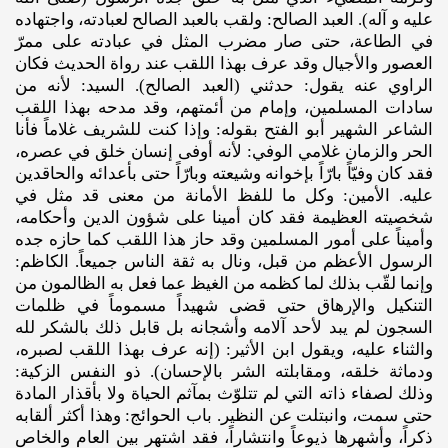
عليه‌ و آله)‌. العبد الصالح: ولقب بالعبد الصالح لعبادته، واجتهاده
في الطاعة، حتى صار مضرب المثل في عبادته على ممرّ
العصور والأجيال وقد عرف بهذا اللقب عند رواة الحديث فكان
الراوي عنه يقول: حدثني (العبد الصالح). السيد: لأنه من
سادات المسلمين، وإمام من أئمتهم، وقد مدحه بهذا اللقب
الشاعر الشهير أبو الفتح بقوله: وإذا كنت للشريف غلاماً فأنا
الحر والزمان غلامي الوفي: لأنه أوفى إنسان خلق في عصره،
فقد كان وفيّاً بارّاً بإخوانه وشيعته وبارّاً حتى بأعدائه والحاقدين
عليه. الأمين: وكل ما للفظ الأمانة من معنى قد مثل في
شخصيته العظيمة فقد كان أمينا على شؤون الدين وأحكامه،
وأميناً على أمور المسلمين وقد حاز هذا اللقب كما حازه جده
الرسول الأعظم من قبل، ونال به ثقة الناس جميعاً. الكاظم:
وإنما لقّب بذلك لما كظمه من الغيظ عما فعل به الظالمون من
التنكيل والإرهاق حتى قضى شهيداً مسموماً في ظلمات
السجون لم يبد لأحد آلامه وأشجانه بل قابل ذلك بالشكر لله
والثناء عليه، ويقول ابن الأثير: (إنه عرف بهذا اللقب لصبره،
ودماثة خلقه، ومقابلته الشر بالإحسان). ذو النفس الزكية:
وذلك لصفاء ذاته التي لم تتلوّث بمآثم الحياة ولا بأقذار المادة
حتى سمت، وانبتلت عن النظير. باب الحوائج: وهذا أكثر ألقابه
ذكراً، وأشهرها ذيوعاً وانتشاراً، فقد اشتهر بين العام والخاص