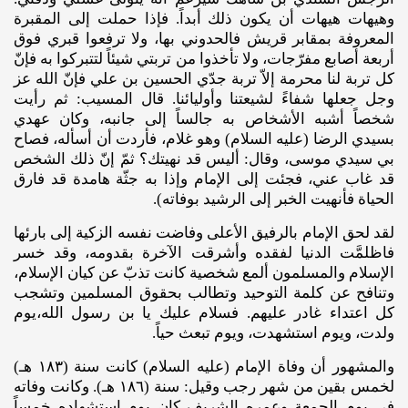
وهيهات هيهات أن يكون ذلك أبداً. فإذا حملت إلى المقبرة
المعروفة بمقابر قريش فالحدوني بها، ولا ترفعوا قبري فوق
أربعة أصابع مفرّجات، ولا تأخذوا من تربتي شيئاً لتتبركوا به فإنّ
كل تربة لنا محرمة إلاّ تربة جدّي الحسين بن علي فإنّ الله عز
وجل جعلها شفاءً لشيعتنا وأوليائنا. قال المسيب: ثم رأيت
شخصاً أشبه الأشخاص به جالساً إلى جانبه، وكان عهدي
بسيدي الرضا (عليه‌ السلام) وهو غلام، فأردت أن أسأله، فصاح
بي سيدي موسى، وقال: أليس قد نهيتك؟ ثمّ إنّ ذلك الشخص
قد غاب عني، فجئت إلى الإمام وإذا به جثّة هامدة قد فارق
الحياة فأنهيت الخبر إلى الرشيد بوفاته).
لقد لحق الإمام بالرفيق الأعلى وفاضت نفسه الزكية إلى بارئها
فاظلمَّت الدنيا لفقده وأشرقت الآخرة بقدومه، وقد خسر
الإسلام والمسلمون ألمع شخصية كانت تذبّ عن كيان الإسلام،
وتنافح عن كلمة التوحيد وتطالب بحقوق المسلمين وتشجب
كل اعتداء غادر عليهم. فسلام عليك يا بن رسول الله،يوم
ولدت، ويوم استشهدت، ويوم تبعث حياً.
والمشهور أن وفاة الإمام (عليه‌ السلام) كانت سنة (١٨٣ هـ)
لخمس بقين من شهر رجب وقيل: سنة (١٨٦ هـ). وكانت وفاته
في يوم الجمعة وعمره الشريف كان يوم استشهاده خمساً