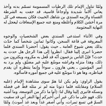
ولمّا تناول الإمام تلك الرطبات المسمومة تسمّم بدنه وأخذ
يعاني آلاماً شديدة وأوجاعاً قاسية، قد حفت به الشرطة
القساة ولازمه السندي بن شاهك الخبيث فكان يسمعه في كل
مرة أخشن الكلام وأغلظه ومنع عنه جميع الإسعافات ليعجل له
النهاية المحتومة.
وفي الأثناء استدعى السندي بعض الشخصيات والوجوه
المعروفة في قاعة السجن، وكانوا ثمانين شخصاً كما حدّث
بذلك بعض شيوخ العامة ـ حيث يقول: أحضرنا السندي فلما
حضرنا انبرى إلينا فقال: انظروا إلى هذا الرجل هل حدث به
حدث؟ فإنّ الناس يزعمون أنّه قد فُعل به مكروه، ويكثرون من
ذلك، وهذا منزله وفراشه موسّع عليه غير مضيّق، ولم يرد به
أمير المؤمنين ـ يعني هارون ـ سوءاً وإنما ينتظره أن يقدم
فيناظره، وها هو ذا موسّع عليه في جميع أموره فاسألوه.
يقول الراوي: ولم يكن لنا همّ سوى مشاهدة الإمام (عليه‌
السلام) ومقابلته فلما دنونا منه لم نر مثله قطّ في فضله
ونسكه فانبرى إلينا وقال لنا: (أما ما ذكر من التوسعة، وما أشبه
ذلك، فهو على ما ذكر، غير أني أُخبركم أيها النفر أني قد سقيت
السمّ في تسع تمرات، وأني أصفر غداً وبعد غد أموت). ولمّا