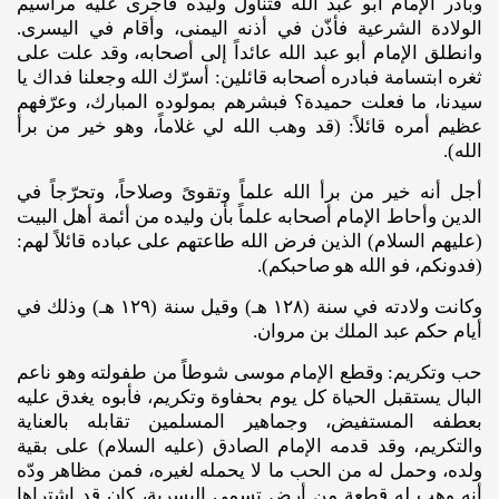
وبادر الإمام أبو عبد الله فتناول وليده فأجرى عليه مراسيم
الولادة الشرعية فأذّن في أذنه اليمنى، وأقام في اليسرى.
وانطلق الإمام أبو عبد الله عائداً إلى أصحابه، وقد علت على
ثغره ابتسامة فبادره أصحابه قائلين: أسرّك الله وجعلنا فداك يا
سيدنا، ما فعلت حميدة؟ فبشرهم بمولوده المبارك، وعرّفهم
عظيم أمره قائلاً: (قد وهب الله لي غلاماً، وهو خير من برأ
الله).
أجل أنه خير من برأ الله علماً وتقوىً وصلاحاً، وتحرّجاً في
الدين وأحاط الإمام أصحابه علماً بأن وليده من أئمة أهل البيت
(عليهم ‌السلام) الذين فرض الله طاعتهم على عباده قائلاً لهم:
(فدونكم، فو الله هو صاحبكم).
وكانت ولادته في سنة (١٢٨ هـ) وقيل سنة (١٢٩ هـ) وذلك في
أيام حكم عبد الملك بن مروان.
حب وتكريم: وقطع الإمام موسى شوطاً من طفولته وهو ناعم
البال يستقبل الحياة كل يوم بحفاوة وتكريم، فأبوه يغدق عليه
بعطفه المستفيض، وجماهير المسلمين تقابله بالعناية
والتكريم، وقد قدمه الإمام الصادق (عليه ‌السلام) على بقية
ولده، وحمل له من الحب ما لا يحمله لغيره، فمن مظاهر ودّه
أنه وهب له قطعة من أرض تسمى البسرية، كان قد اشتراها