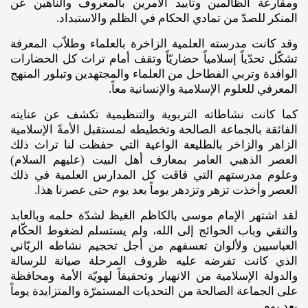
ومقارعة الظالمين وتأييد الآمرين بالمعروف والناهين عن
المنكر للصدّ من تمادي الحكام في الظلم والاستبداد.
وقد كانت مدرسته العلمية الزاخرة بالعلماء وطلاّب المعرفة
تشكّل تحدّياً إسلامياً حضاريّاً وتقف أمام تراث كل الحضارات
الوافدة وتربي الفطاحل من العلماء والمجتهدين وتبلور المنهج
المعرفي للعلوم الإسلامية والإنسانية معاً.
كما كانت نشاطاته التربوية والتنظيمية تكشف عن عنايته
الفائقة بالجماعة الصالحة وتخطيطه لمستقبل الأمةً الإسلامية
الزاهر والزاخر بالطليعة الواعية التي حفظت لنا تراث ذلك
العصر الذهبي العامر بمعارف أهل البيت (عليهم‌ السلام)
وعلوم مدرستهم التي فاقت كل المدارس العلمية في ذلك
العصر وأخذت تزهر وتزدهر يوماً بعد يوم حتى عصرنا هذا.
لقد اشتهر الإمام موسى بالكاظم الغيظ لشدّة حلمه وبالعابد
والتقي وباب الحوائج إلى الله، ولم يستسلم لضغوط الحكّام
العباسيين ولألوان تعسفهم من أجل تحجيم نشاطه الربّاني
الذي كانت تفرضه عليه ظروف المرحلة صيانة للرسالة
والدولة الإسلامية من الانهيار وتحقيقاً لهويّة الأمة ومحافظة
على الجماعة الصالحة من التحديات المستمرّة والمتزايدة يوماً
بعد يوم.