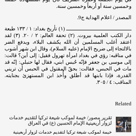
وخمسين سنة أو أربعاً وخمسين سنة.
المصدر / اعلام الهداية ج9.
ـــــــــــــــــــــــــــــــــــــــــــ (١) تأريخ بغداد: ١ / ١٣٣ طبعة
دار الكتب العلمية بيروت. (٢) تحفة العالم: ٢ / ٢٠. (٣) لقد
اعتقد أغلب المسلمين أن الله يكشف البلاء، ويدفع الضر
بالالتجاء إلى ضريح الإمام (عليه ‌السلام)، وقال ابن شهر آشوب
في مناقبه: رؤي في بغداد امرأة تهرول فقيل: إلى أين؟ قالت:
إلى موسى بن جعفر فإنّه حُبس ابني، فقال لها حنبلي: إنّه قد
مات في الحبس، فقالت: بحقّ المقتول في الحبس أن تريني
القدرة، فإذا بابنها قد أطلق وأُخذ ابن المستهزئ بجنايته.
المناقب: ٤ / ٣٠٥.
Related
تقرير مصور/ خيمة لموكب شيعة تركيا لتقديم خدمات
لزوار أربعينية الإمام الحسين (ع) في العراق
خيمة لموكب شيعة تركيا لتقديم خدمات لزوار أربعينية