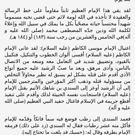
لقد بقي هذا الإمام العظيم ثابتاً مقاوماً على خط الرسالة
والعقيدة لا تأخذه في الله لومة لائم حتى قضى نحبه مسموماً
شهيداً محتسباً حياته مضحّياً بكل ما يملك في سبيل الله وإعلاءً
لكلمة الله ودين جدّه المصطفى محمد (صلى ‌الله‌ عليه ‌و
آله)‌في الخامس والعشرين من رجب سنة (١٨٣) أو (١٨٤ هـ).
اغتيال الإمام موسى الكاظم (عليه ‌السلام): لقد عانى الإمام
الكاظم (عليه ‌السلام) أقسى ألوان الخطوب والتنكيل، فتكبيل
بالقيود، وتضييق شديد في التعامل معه ومنعه من الاتصال
بالناس، وأذى مرهق، وبعد ما صبّ الرشيد عليه جميع أنواع
الأذى أقدم على قتله بشكل لم يسبق له نظير محاولاً التخلص
من مسؤولية قتله وذهب أكثر المؤرخين والمترجمين للإمام
إلى أن الرشيد أوعز إلى السندي بن شاهك الأثيم بقتل الإمام
(عليه‌ السلام) فاستجابت نفسه الخبيثة لذلك وأقدم على تنفيذ
أفظع جريمة في الإسلام فاغتال حفيد النبي العظيم (صلى‌ الله‌
عليه‌ و آله)‌.
فعمد السندي إلى رطب فوضع فيه سماً فاتكاً وقدّمه للإمام
فأكل منه عشر رطبات فقال له السندي (زد على ذلك) فرمقه
الإمام بطرفه وقال له: (حسبك قد بلغت ما تحتاج إليه).