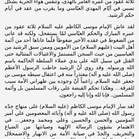
ثلاثة عقود من عمره العامر بالهدى، وتنفّس هواء الحرية بشكل
نسبي في أيّام المهدي العبّاسي وما يقرب من عقد في أيام
حكم الرشيد.
لقد عاش الإمام موسى الكاظم عليه ‌السلام ثلاثة عقود من
عمره المبارك والحكم العبّاسي لمّا يستفحل، ولكنه قد عانى
من الضغوط في عقده الأخير ضغوطاً قلّما عاناها أحد من أئمة
أهل البيت (عليهم ‌السلام) من الأمويين وممن سبق الرشيد من
العباسيين من حيث السجن المستمرّ والاغتيالات المتتالية حتى
القتل في سبيل الله على يدي عملاء السلطة الحاكمة باسم
الله ورسوله. وقد روي أنّ الرشيد خاطب الرسول الأعظم
(صلى ‌الله ‌عليه ‌و آله)‌ معتذراً منه في اعتقال سبطه موسى بن
جعفر عليه ‌السلام. زاعماً أنّ وجوده بين ظهراني الأمة سبب
للفرقة… وهكذا تحكم القبضة على رقاب المسلمين بل وأئمة
المسلمين.. فإنا لله وإنا إليه راجعون.
لقد سار الإمام موسى الكاظم (عليه‌ السلام) على منهاج جدّه
رسول الله (صلى ‌الله‌ عليه‌ و آله)‌ وآبائه المعصومين علي أمير
المؤمنين والحسن والحسين وعلي ومحمد وجعفر… في
الاهتمام بشؤون الرسالة الإلهية وصيانتها من الضياع
والتحريف، والجدّ في صيانة الأمة من الانهيار والاضمحلال