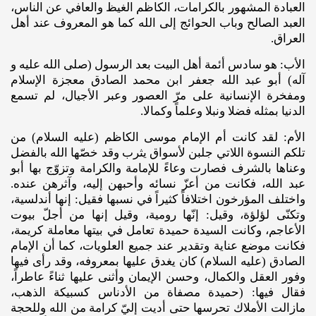
العبادة المشهور بالكرامات، الكاظم الغيظ والعافي عن الناس،
العبد الصالح وباب الحوائج إلى الله كما هو المعروف عند أهل
العراق.
الأب: هو سادس أئمة أهل البيت بعد الرسول (صلى ‌الله ‌عليه‌ و
آله‌) أبو عبد الله جعفر ابن محمد الصادق معجزة الإسلام
ومفخرة الإنسانية على مرّ العصور وعبر الأجيال، لم تسمع
الدنيا بمثله فضلا ونبلا وعلماً وكمالا.
الأم: لقد كانت أم الإمام موسى الكاظم (عليه ‌السلام) من
تلكم النسوة اللاتي جلبن لأسواق يثرب وقد خصّها الله بالفضل
وعناها بالشرف فصارت وعاءً للإمامة والكرامة وتزوّج بها أبو
عبد الله، فكانت من أعزّ نسائه وأحبهن إليه، وآثرهن عنده.
واختلف المؤرخون اختلافاً كثيراً في نسبها فقيل: إنها أندلسية،
وتكنّى لؤلؤة، وقيل: إنّها رومية، وقيل إنها من أجلّ بيوت
الأعاجم، وكانت السيدة حميدة تعامل في بيتها معاملة كريمة،
فكانت موضع عناية وتقدير عند جميع العلويات، كما أن الإمام
الصادق (عليه ‌السلام) كان يغدق عليها بمعروفه، وقد رأى فيها
وفور العقل والكمال، وحسن الإيمان وأثنى عليها ثناءً عاطراً،
فقال فيها: (حميدة مصفاة من الأدناس كسبيكة الذهب،
مازالت الأملاك تحرسها حتى أديت إليّ كرامة من الله وللحجة