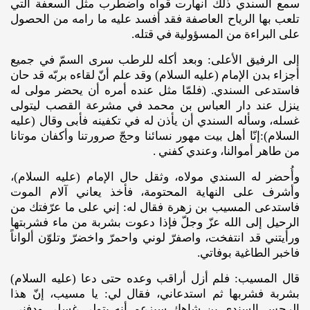
سمع السندي ذلك انهارت قواه واضطرب مثل السعفة التي
تلعب بها الرياح العاصفة فقد أفسد عليه ما رامه من الحصول
على البراءة من المسؤولية في قتله.
إلى الرفيق الأعلى: وبعد أكله للرطب سرى السمّ في جميع
أجزاء بدن الإمام (عليه‌ السلام) وقد علم أنّ لقاءه بربّه قد حان
فاستدعى السندي. (فلمّا مثل عنده أمره أن يحضر مولى له
ينزل عند دار العباس بن محمد في مشرعة القصب ليتولى
غسله، وسأله السندي أن يأذن له في تكفينه فأبى وقال (عليه
‌السلام):إنّا أهل بيت مهور نسائنا وحجّ صرورتنا وأكفان موتانا
من طاهر أموالنا، وعندي كفني .
وأُحضر له السندي مولاه، وثقل حال الإمام (عليه ‌السلام)،
وأشرف على النهاية المحتومة، فأخذ يعاني آلام الموت
فاستدعى المسيب بن زهرة فقال له: إني على ما عرّفتك من
الرحيل إلى الله عزّ وجلّ فإذا دعوت بشربة من ماء فشربتها
ورأيتني قد انتفخت، واصفرّ لوني واحمرّ واخضرّ وتلوّن ألواناً
فاخبر الطاغية بوفاتي.
قال المسيب: فلم أزل أراقب وعده حتى دعا (عليه ‌السلام)
بشربة فشربها ثم استدعاني، فقال لي: يا مسيب، إنّ هذا
الرجس السندي بن شاهك سيزعم أنه يتولى غسلي ودفني.