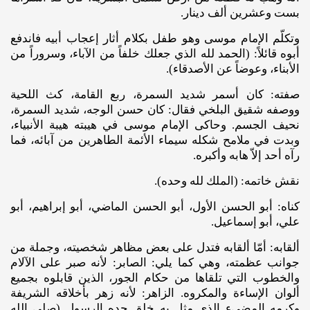
بست وعشرين ألف دينار.
وتكلّم الإمام موسى وهو طفل بكلام أثار إعجاب أبيه فاندفع
أبوه قائلاً: (الحمد لله الذي جعلك خلفاً من الآباء، وسروراً من
الأبناء، وعوضاً عن الأصدقاء).
صفته: كان أسمر شديد السمرة، ربع القامة، كث اللحية
ووصفه شقيق البلخي فقال: كان حسن الوجه، شديد السمرة،
نحيف الجسم. وحاكى الإمام موسى في هيبته هيبة الأنبياء،
وبدت في ملامح شكله سيماء الأئمة الطاهرين من آبائه، فما
رآه أحد إلاّ هابه وأكبره.
نقش خاتمه: (الملك لله وحده).
كناه: أبو الحسن الأول، أبو الحسن الماضي، أبو إبراهيم، أبو
علي، أبو إسماعيل.
ألقابه: أمّا ألقابه فتدل على بعض مظاهر شخصيته، وجملة من
جوانب عظمته، وهي كما يلي: الصابر: لأنه صبر على الآلام
والخطوب التي تلقاها من حكام الجور، الذين قابلوه بجميع
ألوان الإساءة والمكروه. الزاهر: لأنه زهر بأخلاقه الشريفة
وكرمه المضيء الذي مثل به خلق جده الرسول (صلى ‌الله‌