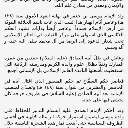
والإيمان ومعدن من معادن علم الله.
ولد الإمام موسى بن جعفر في نهاية العهد الأموي سنة (١٢٨
هـ) وعاصر أيّام انهيار هذا البيت الذي عاث باسم الخلافة النبويّة
في أرض الإسلام فساداً. وعاصر أيضاً بدايات نشوء الحكم
العبّاسي الذي استولى على مركز القيادة في العالم الإسلامي
تحت شعار الدعوة إلى الرضا من آل محمد صلى ‌الله ‌عليه ‌و
آله‌ وسلم.
وعاش في ظلّ أبيه الصادق (عليه ‌السلام) عقدين من عمره
المبارك وتفيّأ بظلال علوم والده الكريم ومدرسته الربّانية التي
استقطبت بأشعتها النافذة العالم الإسلامي بل الإنساني أجمع.
فعاصر حكم السفّاح ثم حكم المنصور الذي اغتال أباه في
الخامس والعشرين من شوال سنة (١٤٨ هـ) وتصدّى لمنصب
الإمامة بعد أبيه الصادق (عليه ‌السلام) في ظروف حرجة كان
يخشى فيها على حياته.
وقد أحكم الإمام الصادق عليه ‌السلام التدبير للحفاظ على
ولده موسى ليضمن استمرار حركة الرسالة الإلهية في أقسى
الظروف السياسية حتى أينعت ثمار هذه الشجرة الباسقة خلال