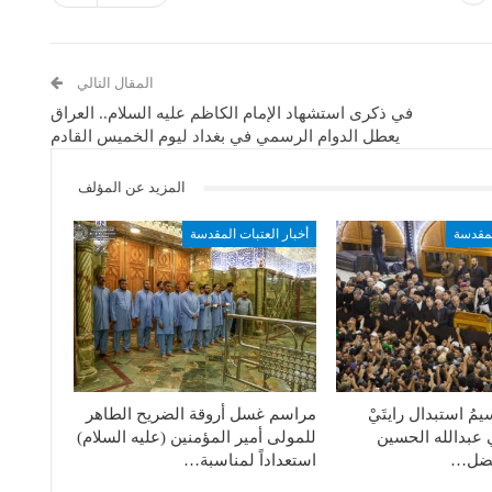
المقال التالي
في ذكرى استشهاد الإمام الكاظم عليه السلام.. العراق
يعطل الدوام الرسمي في بغداد ليوم الخميس القادم
المزيد عن المؤلف
لمقدسة
أخبار العتبات المقدسة
مُ استبدال رايتَيْ
مراسم غسل أروقة الضريح الطاهر
 عبدالله الحسين
للمولى أمير المؤمنين (عليه السلام)
لفضل…
استعداداً لمناسبة…