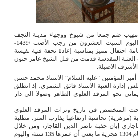
هيب ضم جمعا من شيوخ ووجهاء مدينة النجف
الاشرف شهد دار ضيافة أمير المؤمنين اليوم السبت العشرون من رجب الأصب /1439-
ق السابع من شهر نيسان /2018، إقامة احتفال مميز بمناسبة إعادة تحفة فنية نفيسة
 العتبة المقدسة قدمت من قبل الشيخ عامر حنون
لأشرف الاصيلة.
مير المؤمنين “عليه السلام” الاستاذ محمد حسن
 إدارة العتبة الاستاذ فائق الشمري، إذ انطلق
ني نحو المرقد العلوي الطاهر وصولا الى دار
لباحث المتخصص في تاريخ وتراث المرقد العلوي
ية (مزهرية) نحاسية ارتفاعها يقارب المتر، مطلية
جاري إبان حقبة ناصر الدين القاجار، ومن خلال
الكتابات المدرجة عليها تبين تاريخ صنعها عام 1304 هجرية ما يعني أن عمرها 135 سنة، واليوم