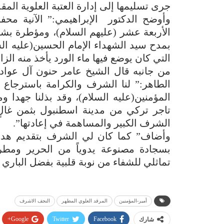
جرى تسليمها إلى إدارة العتبة العلوية المق
وأوضح الدكتور الإبراهيمي:” الآنية محف
الأربعة عشر (عليهم السلام)، ومؤطرة بشر
بمدح سيد الشهداء الإمام الحسين(عليه ال
التي كان يوضع فيها ماء الورد يأخذ منه الزا
من جانبه قال الشيخ عامر حنون آل عواد ا
الطاهر:” لنا الشرف والكرامة باسترجاع ه
المؤمنين(عليه السلام)، وقد بذلنا جهدا و
تاجر تركي من مدينة اسطنبول بثمن غالٍ، 
الشرف الكبير والمساهمة في إعادتها”.
وأضاف” كما كان لي الشرف بتقديم هدية 
بسجادة مصنوعة يدوياً من الحرير ومطرز
تماثلي للشفاء من نوبة قلبية بفضل الباري 
أمير-المؤمنين
المرقد العلوي المطهر
النجف الاشرف
Google+
Twitter
Facebook
شارك