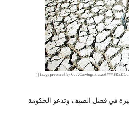
Image processed by CodeCarvings Piczard ### FREE Comm
 كبيرة في فصل الصيف وتدعو الحكومة