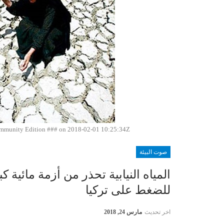
unity Edition ### on 2018-02-01 10:25:34Z | |
صوت البيئة
المياه النيابية تحذر من أزمة مائية
للضغط على تركيا
اخر تحديث
مارس 24, 2018