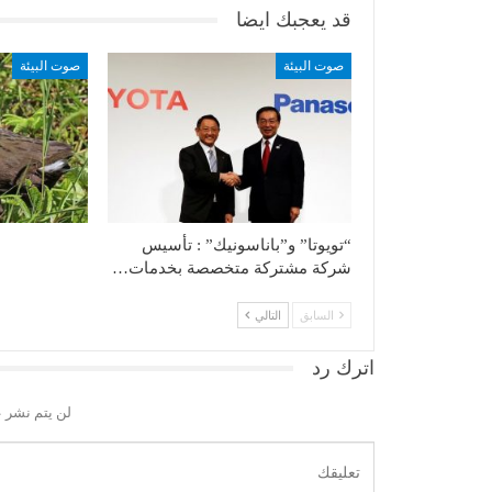
قد يعجبك ايضا
صوت البيئة
صوت البيئة
“تويوتا” و”باناسونيك” : تأسيس
شركة مشتركة متخصصة بخدمات…
السابق
التالي
اترك رد
لن يتم نشر ع