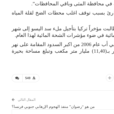
ة في محافظة المثى وباقي المحافظات”.
وارئ بسبب توقف اغلب محطات الضخ لقلة المياه
طالبت مؤخراً تركيا بتأجيل ملء سد اليسو إلى شهر
ئية في ضوء مؤشرات الشحة المائية لهذا العام.
ويعد سد اليسو الذي بدأت تركيا في بنائه في أب عام 2006 من اكبر السدود المقامة على نهر
دجلة ويستطيع خزن كمية من المياه تقدر بـ(11,40) مليار متر مكعب وتبلغ مساحة بحيرة
549
المقال التالي
من هو “رضوان” منفذ الهجوم الإرهابي جنوبي فرنسا؟