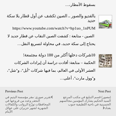
بسقوط الأمطار،…
بالفديو والصور .. الصين تكشف عن أول قطار بلا سكة
حديد
https://www.youtube.com/watch?v=hp1uo_1nPUM
الصين - متابعة : كشفت الصين النقاب عن قطار جديد لا
يحتاج إلى سكة حديد، في محاولة لتسريع النقل…
10شركات دخلها أكثر من 180 دولة مجتمعة!
الحكمة – متابعة: أفادت دراسة أن إيرادات الشركات
العشر الأولى في العالم، بما فيها شركات "أبل"، و"شل"،
و"وول مارت"، أعلى…
Previous Post
Next Post
(مصور) قسم التبليغ في مكتب المرجع
تقرير صوري: مقر مؤسسة اليتيم في
السيد الحكيم يشارك المؤمنين مجالسهم
النجف وعدد من فروعها في
الحسينية في ناحية اللطيفية جنوب
المحافظات توزَّع الرواتب والكفالات
بغداد
الشهرية لشهر حزيران على عوائل
الأيتام