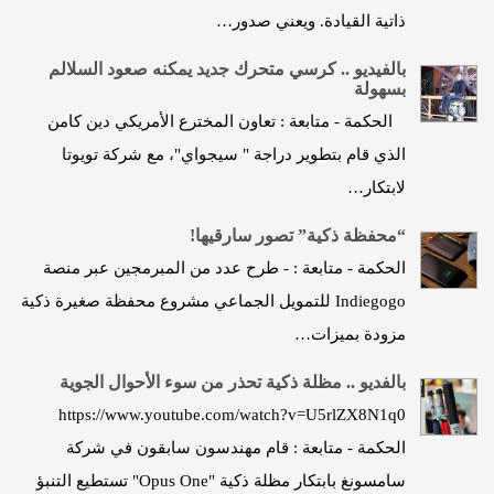
ذاتية القيادة. ويعني صدور…
بالفيديو .. كرسي متحرك جديد يمكنه صعود السلالم
بسهولة
الحكمة - متابعة : تعاون المخترع الأمريكي دين كامن
الذي قام بتطوير دراجة " سيجواي"، مع شركة تويوتا
لابتكار…
“محفظة ذكية” تصور سارقيها!
الحكمة - متابعة : - طرح عدد من المبرمجين عبر منصة
Indiegogo للتمويل الجماعي مشروع محفظة صغيرة ذكية
مزودة بميزات…
بالفديو .. مظلة ذكية تحذر من سوء الأحوال الجوية
https://www.youtube.com/watch?v=U5rlZX8N1q0
الحكمة - متابعة : قام مهندسون سابقون في شركة
سامسونغ بابتكار مظلة ذكية "Opus One" تستطيع التنبؤ