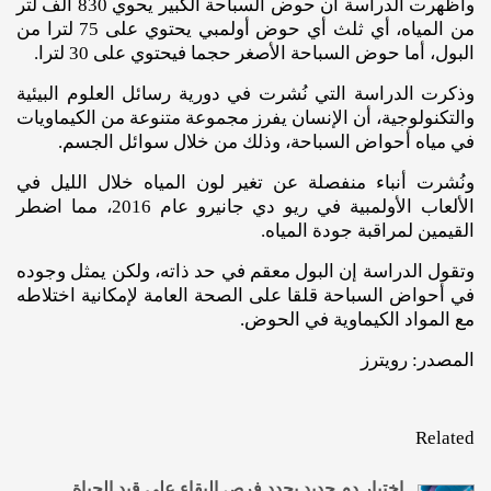
وأظهرت الدراسة أن حوض السباحة الكبير يحوي 830 ألف لتر
من المياه، أي ثلث أي حوض أولمبي يحتوي على 75 لترا من
البول، أما حوض السباحة الأصغر حجما فيحتوي على 30 لترا.
وذكرت الدراسة التي نُشرت في دورية رسائل العلوم البيئية
والتكنولوجية، أن الإنسان يفرز مجموعة متنوعة من الكيماويات
في مياه أحواض السباحة، وذلك من خلال سوائل الجسم.
ونُشرت أنباء منفصلة عن تغير لون المياه خلال الليل في
الألعاب الأولمبية في ريو دي جانيرو عام 2016، مما اضطر
القيمين لمراقبة جودة المياه.
وتقول الدراسة إن البول معقم في حد ذاته، ولكن يمثل وجوده
في أحواض السباحة قلقا على الصحة العامة لإمكانية اختلاطه
مع المواد الكيماوية في الحوض.
المصدر: رويترز
Related
اختبار دم جديد يحدد فرص البقاء على قيد الحياة