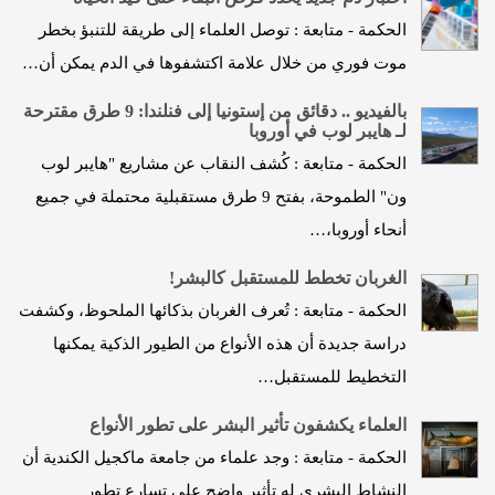
الحكمة - متابعة : توصل العلماء إلى طريقة للتنبؤ بخطر
موت فوري من خلال علامة اكتشفوها في الدم يمكن أن…
بالفيديو .. دقائق من إستونيا إلى فنلندا: 9 طرق مقترحة
لـ هايبر لوب في أوروبا
الحكمة - متابعة : كُشف النقاب عن مشاريع "هايبر لوب
ون" الطموحة، بفتح 9 طرق مستقبلية محتملة في جميع
أنحاء أوروبا،…
الغربان تخطط للمستقبل كالبشر!
الحكمة - متابعة : تُعرف الغربان بذكائها الملحوظ، وكشفت
دراسة جديدة أن هذه الأنواع من الطيور الذكية يمكنها
التخطيط للمستقبل…
العلماء يكشفون تأثير البشر على تطور الأنواع
الحكمة - متابعة : وجد علماء من جامعة ماكجيل الكندية أن
النشاط البشري له تأثير واضح على تسارع تطور