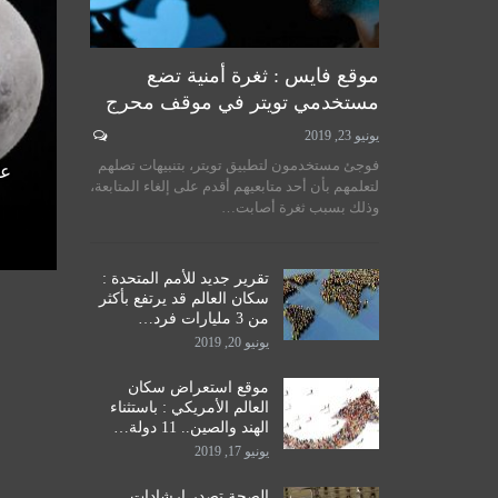
موقع فايس : ثغرة أمنية تضع
مستخدمي تويتر في موقف محرج
يونيو 23, 2019
لسيستاني
سماحة المرجع الكبير السيد
فوجئ مستخدمون لتطبيق تويتر، بتنبيهات تصلهم
الأمم
الحكيم يستقبل طلبة مدرسة نور
عل
لتعلمهم بأن أحد متابعيهم أقدم على إلغاء المتابعة،
اق
الحكمة للدراسات الحوزوية،…
وذلك بسبب ثغرة أصابت…
ديسمبر 14, 2019
تقرير جديد للأمم المتحدة :
سكان العالم قد يرتفع بأكثر
من 3 مليارات فرد…
يونيو 20, 2019
موقع استعراض سكان
العالم الأمريكي : باستثناء
الهند والصين.. 11 دولة…
يونيو 17, 2019
الصحة تصدر إرشادات