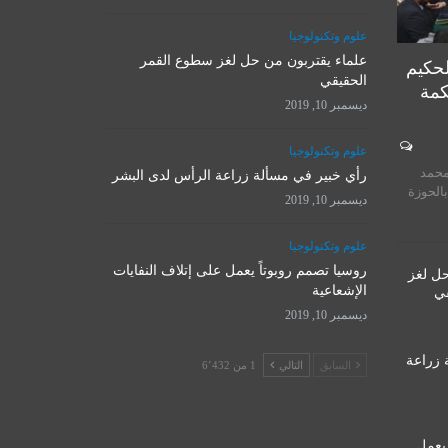
علوم وتكنولوجيا
علماء يقتربون من حل لغز سطوع القمر
لحكيم
الحقيقي
كمة
ديسمبر 10, 2019
المرجع الأ
علوم وتكنولوجيا
روسيا تصمم روبوتاً يعمل على
يستقبل 
محمد
إتلاف النفايات الإشعاعية
رأي خبير في مسألة زراعة الرأس لدى البشر
المت
بالحوزة
ديسمبر 10, 2019
ديسمبر 10, 2019
نوفمبر 
علوم وتكنولوجيا
روسيا تصمم روبوتاً يعمل على إتلاف النفايات
حل لغز
الإشعاعية
قي
ديسمبر 10, 2019
 زراعة
السابق
التالي
1 من 6٬432
 يعمل