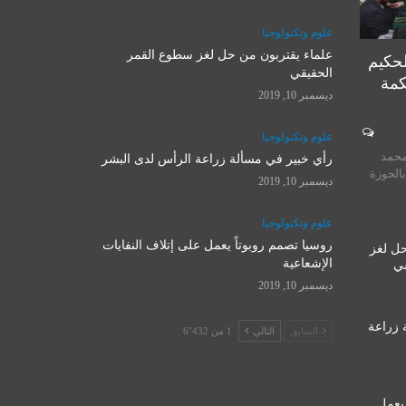
علوم وتكنولوجيا
علماء يقتربون من حل لغز سطوع القمر
لحكيم
الحقيقي
كمة
ديسمبر 10, 2019
المرجع الأ
علوم وتكنولوجيا
روسيا تصمم روبوتاً يعمل على
يستقبل 
محمد
إتلاف النفايات الإشعاعية
رأي خبير في مسألة زراعة الرأس لدى البشر
المت
بالحوزة
ديسمبر 10, 2019
ديسمبر 10, 2019
نوفمبر 
علوم وتكنولوجيا
روسيا تصمم روبوتاً يعمل على إتلاف النفايات
حل لغز
الإشعاعية
قي
ديسمبر 10, 2019
 زراعة
السابق
التالي
1 من 6٬432
 يعمل