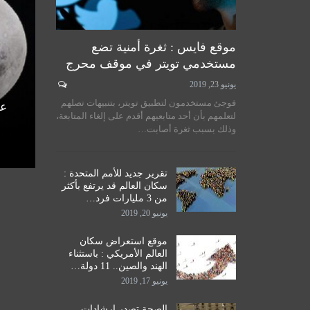
موقع فايس : ثغرة أمنية تضع
مستخدمي تويتر في موقف محرج
يونيو 23, 2019
لسيستاني
سماحة المرجع الكبير السيد
فوجئ مستخدمون لتطبيق تويتر، بتنبيهات تصلهم
الأمم
الحكيم يستقبل طلبة مدرسة نور
عل
لتعلمهم بأن أحد متابعيهم أقدم على إلغاء المتابعة،
اق
الحكمة للدراسات الحوزوية،…
وذلك بسبب ثغرة أصابت…
ديسمبر 14, 2019
تقرير جديد للأمم المتحدة :
سكان العالم قد يرتفع بأكثر
من 3 مليارات فرد…
يونيو 20, 2019
موقع استعراض سكان
العالم الأمريكي : باستثناء
الهند والصين.. 11 دولة…
يونيو 17, 2019
الصحة تصدر إرشادات