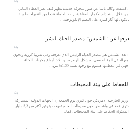
كشفت وكالة ناسا عن صور متحركة جديدة تظهر كيف تغير الغطاء النباتي
20 عاما، فمن خلال استخدام الأقمار الصناعية، رصد العلماء عددا من التغيرات طويلة
 تكون لها آثار كبيرة على النظم الإيكولوجية…
تعد الشمس هي مصدر الحياة الرئيس الذي نعرفه، وهى تقريبا كروية وتحوي
 مع الحقل المغناطيسي، ويشكل الهيدروجين ثلاث أرباع مكونات الكتلة
ي في معظمها هيليوم مع وجود نسبة 1.69% من…
ل وزير الخارجية الامريكي جون كيري يوم الجمعة إن الجهات الدولية المشاركة
في مؤتمر رفيع المستوى عقد في واشنطن حول محيطات العالم تعهدت بتوفير اكثر من 5,3 مليار
 المبذولة للحفاظ على بيئة المحيطات، كما…