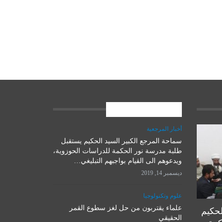
المشاركات الاخيرة
أخبار المرجعية
سماحة المرجع الكبير السيد الحكيم يستقبل
علوم وتكنولوجيا
طلبة مدرسة نور الحكمة للدراسات الحوزوية،
ويدعوهم الى القيام بواجبهم التبليغي…
ديسمبر 14, 2019
علوم وتكنولوجيا
علماء يقتربون من حل لغز سطوع القمر
لحكيم
الحقيقي