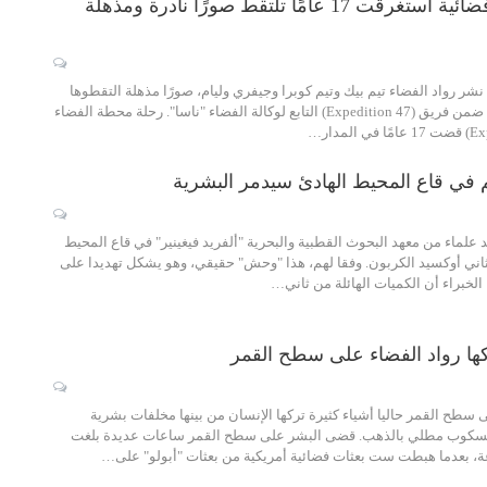
مصور.. رحلة فضائية استغرقت 17 عامًا تلتقط صورًا نادرة ومذهلة
ر رواد الفضاء تيم بيك وتيم كوبرا وجيفري وليام، صورًا مذهلة التقطوها
في رحلتهم الفضائية ضمن فريق (Expedition 47) التابع لوكالة الفضاء "ناسا". رحلة محطة الفضاء
 في قاع المحيط الهادئ سيدمر البشرية
د علماء من معهد البحوث القطبية والبحرية "ألفريد فيغينير" في قاع المحيط
 لثاني أوكسيد الكربون. وفقا لهم، هذا "وحش" حقيقي، وهو يشكل تهديدا على
 الخبراء أن الكميات الهائلة من ثاني…
كها رواد الفضاء على سطح القمر
ى سطح القمر حاليا أشياء كثيرة تركها الإنسان من بينها مخلفات بشرية
ليسكوب مطلي بالذهب. قضى البشر على سطح القمر ساعات عديدة بلغت