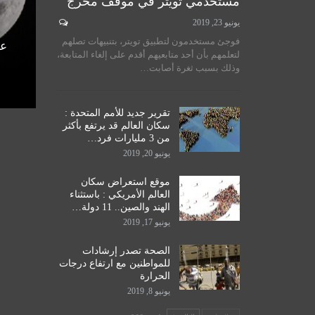
مستخدمي تويتر في موقف محرج
يونيو 23, 2019
لسيستاني
سماحة المرجع الكبير السيد
فوجئ مستخدمون لتطبيق تويتر، بتنبيهات تصلهم
الأمم
الحكيم يستقبل طلبة مدرسة نور
عل
لتعلمهم بأن أحد متابعيهم أقدم على إلغاء المتابعة،
اق
الحكمة للدراسات الحوزوية،…
وذلك بسبب ثغرة أصابت…
ديسمبر 14, 2019
تقرير جديد للأمم المتحدة :
سكان العالم قد يرتفع بأكثر
من 3 مليارات فرد…
يونيو 20, 2019
موقع استعراض سكان
العالم الأمريكي : باستثناء
الهند والصين.. 11 دولة…
يونيو 17, 2019
الصحة تصدر إرشادات
للمواطنين مع ارتفاع درجات
الحرارة
يونيو 8, 2019