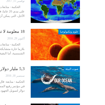
نوفمبر 15, 2017
الحكمة - متابعات: 
على مدى 
الأجل، التى يمكن أن
18 معلومة لا تعرفها عن “الشمس” مصدر الحياة للبشر
علوم وتكنولوجيا
أكتوبر 29, 2016
الحكمة - متابعات: 
بلازما حارة متشابكة
الشمسية، أما البقية فه
5,3 مليار دولار للحفاظ على بيئة المحيطات
صوت البيئة
سبتمبر 18, 2016
الحكمة - متابعة: قا
دولار لتمويل الجهود