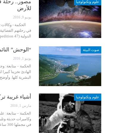
علوم وتكنولوجيا
للأرض
يونيو 9, 2016
الحكمة - وكالات: نش
الدولية (Expedition 47) قضت 17 عامًا في المدار…
“الوحش” النائم
صوت البيئة
يونيو 1, 2016
الحكمة – متابعة: وج
الهادئ تخزينا كبيرا
البشرية كلها. وأوضح
أشياء غريبة تر
علوم وتكنولوجيا
مارس 1, 2016
الحكمة – متابعة: عل
وكاميرات حديثة وت
في مجملها 300 ساعة، بعدما هبطت ست بعثات فضائية أمريكية من بعثات "أبولو" على…