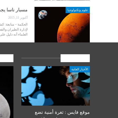
مسبار ناسا يج
علوم وتكنولوجيا
أكتوبر 11, 2015
الحكمة – متابعة: كش
لإدارة الطيران والف
العلماء أنه دليل على
الأخبار العامة
المشارك
الأخبار العامة
أخبار المرجعية
موقع فايس : ثغرة أمنية تضع