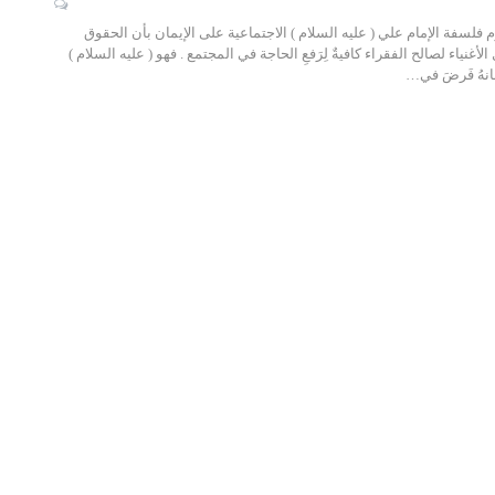
م فلسفة الإمام علي ( عليه السلام ) الاجتماعية على الإيمان بأن الحقوق
غنياء لصالح الفقراء كافيةٌ لِرَفعِ الحاجة في المجتمع . فهو ( عليه السلام )
بحانهُ فَرضَ في…