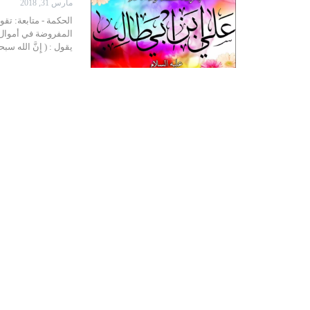
مارس 31, 2018
الحكمة - متابعة: تقو
المفروضة في أموال الأ
يقول : ( إِنَّ الله س