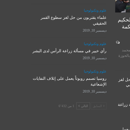
علوم وتكنولوجيا
علماء يقتربون من حل لغز سطوع القمر
لحكيم
الحقيقي
كمة
ديسمبر 10, 2019
المرجع الأ
علوم وتكنولوجيا
روسيا تصمم روبوتاً يعمل على
يستقبل 
محمد
إتلاف النفايات الإشعاعية
رأي خبير في مسألة زراعة الرأس لدى البشر
المت
بالحوزة
ديسمبر 10, 2019
ديسمبر 10, 2019
نوفمبر 
علوم وتكنولوجيا
روسيا تصمم روبوتاً يعمل على إتلاف النفايات
حل لغز
الإشعاعية
قي
ديسمبر 10, 2019
 زراعة
السابق
التالي
1 من 6٬432
 يعمل