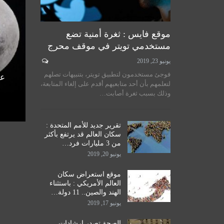
موقع فايس : ثغرة أمنية تضع
مستخدمي تويتر في موقف محرج
يونيو 23, 2019
لسيستاني
سماحة المرجع الكبير السيد
فوجئ مستخدمون لتطبيق تويتر، بتنبيهات تصلهم
الأمم
الحكيم يستقبل طلبة مدرسة نور
عل
لتعلمهم بأن أحد متابعيهم أقدم على إلغاء المتابعة،
اق
الحكمة للدراسات الحوزوية،…
وذلك بسبب ثغرة أصابت…
ديسمبر 14, 2019
تقرير جديد للأمم المتحدة :
سكان العالم قد يرتفع بأكثر
من 3 مليارات فرد…
يونيو 20, 2019
موقع استعراض سكان
العالم الأمريكي : باستثناء
الهند والصين.. 11 دولة…
يونيو 17, 2019
الصحة تصدر إرشادات