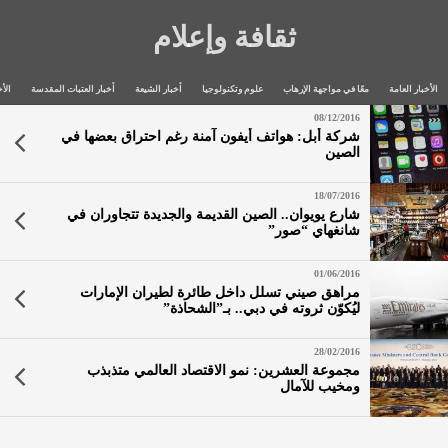
ثقافة وإعلام
الأخبار العامة
معًا في مواجهة الإرهاب
علوم وتكنولوجيا
أخبار الشيعة
أخبار العتبات المقدسة
الأخ
08/12/2016
شركة أبل: هواتف أيفون آمنة رغم احتراق بعضها في
الصين
18/07/2016
شارع يويوان.. الصين القديمة والجديدة تتجاوران في
شانغهاي “صور”
01/06/2016
مراهق صيني تسلل داخل طائرة لطيران الإمارات
ليُكوّن ثروته في دبي.. بـ”الشحاذة”
28/02/2016
مجموعة العشرين: نمو الاقتصاد العالمي متذبذب
ومخيب للآمال