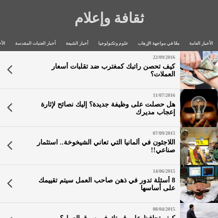
ثقافة وإعلام
الأخبار العامة
معًا في مواجهة الإرهاب
علوم وتكنولوجيا
أخبار الشيعة
أخبار العتبات المقدسة
الأخ
22/09/2016
كيف تحصن راتبك كمغترب ضد تقلبات أسعار
العملات؟
11/07/2016
هل حصلت على وظيفة جديدة؟ إليك نصائح لإثارة
إعجاب مديرك
07/09/2015
اللاجئون في ألمانيا التي تعاني الشيخوخة.. استثمار
صناعي!!
14/06/2015
8 أسئلة تدور في ذهن صاحب العمل سيتم تقييمك
على أساسها
08/04/2015