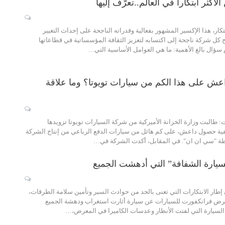
بتكار، هذا الإكسير المشهور بفعالية وقدراته الناجحة على إحداث التغيير
كل شركة ناجحة إلى اكتسابه لتعزيز الثقافة المؤسساتية في قطاعاتها
م سؤال بالغ الأهمية: ما هي العوامل الأساسية التي…
 على هذا الكم من سيارات تويوتا؟ وما علاقة
ت: طالبت وزارة الخزانة الأميركية من شركة السيارات تويوتا تزويدها
فية حصول داعش، على كم هائل من سيارات الدفع الرباعي من إنتاج الشركة
طة "سي ان ان". في المقابل، أكدت الشركة في…
يارة الشفافة” التي أدهشت الجميع
 إطار الابتكارات التي تعنى بالحد من حوادث السير وتأمين سلامة الطرقات،
رض فرانكفورت للسيارات عن سيارة أثارت استغراب ودهشة الجميع
 السيارة التي لفتت الأنظار وعدسات الكاميرا في المعرض،…