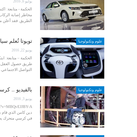
يوليو 6, 2016
الحكمة - متابعة: ا
مخاطر إصابة الركاب
الطريق. فقد أعلن م
تويوتا تُعلم سي
علوم وتكنولوجيا
يونيو 22, 2016
الحكمة – متابعة: اب
طريق حصول العقل ا
التواصل الاجتماعي. 
بالفيديو .. كر
علوم وتكنولوجيا
يونيو 3, 2016
دين كامن الذي قام ب
في كرسي متحرك يحمل اسم " iBot".