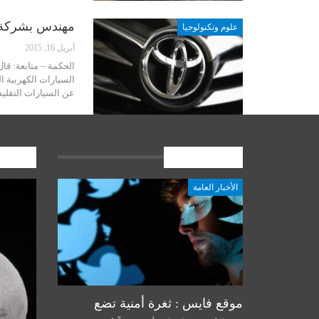
مهندس بشركة ت
علوم وتكنولوجيا
أبريل 16, 2015
الحكمة – متابعة: قا
السيارات الكهربية ا
عن السيارات التقليد
الأخبار العامة
المشارك
الأخبار العامة
أخبار المرجعية
موقع فايس : ثغرة أمنية تضع