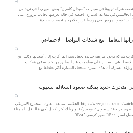
كتشفت شركة تويوتا في سيارات "سيدان كامري" بعض العيوب التي تزيد من
 الجالسين في مقاعد السيارة الخلفية في حالة تعرضها لحادث مروري على
كتب "تويوتا موتور" في روسيا عن إطلاق حملة سحب جديدة…
اراتها التعامل مع شبكات التواصل الاجتماعي
تكرت شركة تويوتا طريقة جديدة لجعل سياراتها أقرب إلى أصحابها وذلك عن
لاصطناعي للسيارة على معلومات عن السائق من حسابه في شبكات
وتؤكد الشركة أن هذه الميزة ستجعل السيارة أكثر تعاطفا مع…
سي متحرك جديد يمكنه صعود السلالم بسهولة
https://www.youtube.com/watch?v=MBQvEJJBY-A الحكمة - متابعة : تعاون المخترع الأمريكي
تطوير دراجة " سيجواي"، مع شركة تويوتا لابتكار أفضل أجهزة التنقل المتمثلة
 ظهر كرسي " iBot"…