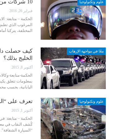
10 شركات من الأكثر ابتكاراً في العالم..تعرّف إليها
علوم وتكنولوجيا
فبراير 26, 2016
الحكمة – متابعة: الا
المرغوب الذي تطمح 
المختلفة، يتركنا أما
كيف حصلت داعش
معًا في مواجهة الإرهاب
الخليج بذلك؟
أكتوبر 8, 2015
الحكمة-متابعة-وكالا
بمعلومات تتعلق بكي
اليابانية، بحسب مح
تعرف على “الس
علوم وتكنولوجيا
أكتوبر 1, 2015
الحكمة – متابعة: في
كُشف النقاب في مع
“السيارة الشفافة”.