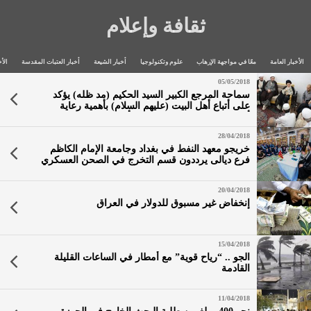
ثقافة وإعلام
الأخبار العامة
معًا في مواجهة الإرهاب
علوم وتكنولوجيا
أخبار الشيعة
أخبار العتبات المقدسة
الأخ
05/05/2018
سماحة المرجع الكبير السيد الحكيم (مد ظله) يؤكد
على أتباع أهل البيت (عليهم السلام) بأهمية رعاية
أبنائهم وتوجيههم بهدوء ولين، كأصدقاء ومحبين لهم
28/04/2018
خريجو معهد النفط في بغداد وجامعة الإمام الكاظم
فرع ديالى يرددون قسم التخرج في الصحن العسكري
المقدس
20/04/2018
إنخفاض غير مسبوق للدولار في العراق
15/04/2018
الجو .. “رياح قوية” مع أمطار في الساعات القليلة
القادمة
11/04/2018