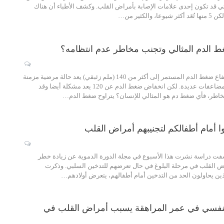
تي قد تكون إحدى علامات الإصابة بأمراض القلب. وكشف الأطباء أن هناك
والكثير من…
الدم المثالي وتجنب مخاطر عدم انتظامه؟
الحكمة – متابعة: ارتفاع ضغط الدم المستمر إلى أكثر من 140 (ملم زئبقي) يعد حالة مرضية مزمنة
وقد يسبب مخاطر ومضاعفات عديدة. لكن انخفاض ضغط الدم عن 120 يعد مشكلة أيضا وقد
خاطر، فأي ضغط دم هو المثالي للإنسان؟ يتراوح ضغط الدم…
وا أمام أطفالكم لتجنيبهم أمراض القلب
شفت دراسة نشرت هذا الأسبوع في مجلة الدورة الدموية عن زيادة خطر
اض القلب في مرحلة البلوغ في حال تعرضهم للتدخين السلبي. وذكرت
ذين يحاولون الحد من التدخين أمام أطفالهم، يتعرض أولادهم…
 النفسي في عمر المراهقة يسبب أمراض القلب في