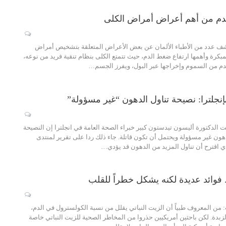
دم من أهم أعراض أمراض الكلى
كشف عدد من الأطباء الألمان عن بعض الأعراض المتعلقة بتشخيص أمراض
مبكرة وأهمها ارتفاع ضغط الدم، حيث تتمتع الكلى بنظام تنقية فريد من نوعه،
م من السموم وإخراجها عبر البول، ويفرز الجسم…
إنجلترا: نصيحة تناول الدهون “غير مسؤولة”
لت الدكتورة أليسون تيدستون كبير خبراء الصحة العامة في انجلترا إن النصيحة
دهون غير مسؤولة ويحتمل أن تكون قاتلة. جاء ذلك ردا على تقرير لمنتدى
ي اقترح أن تناول المزيد من الدهون قد يؤدي…
.. فوائد عديدة لكنه يشكل خطراً للقلب
من المعروف طبياً أن الزيت النباتي يقلل من نسبة الكولسترول في الدم،
بدة. لكن باحثين أمريكيين حذروا من المخاطر الصحية للزيت النباتي خاصة