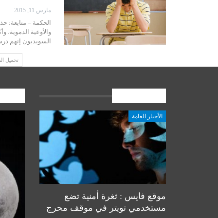
مارس 11, 2015
الحكمة – متابعة: حذ
والأوعية الدموية، وأ
السويديون إنهم درسوا
تحميل ال
الأخبار العامة
المشارك
الأخبار العامة
أخبار المرجعية
موقع فايس : ثغرة أمنية تضع
مستخدمي تويتر في موقف محرج