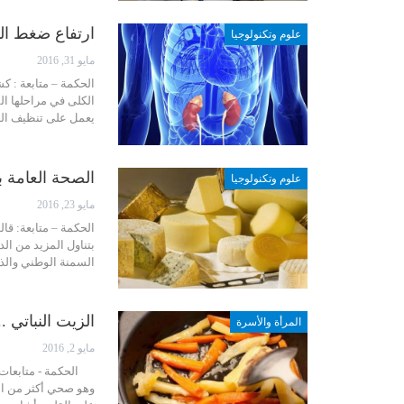
ارتفاع ضغط ال
علوم وتكنولوجيا
مايو 31, 2016
الحكمة – متابعة : 
الكلى في مراحلها ال
يعمل على تنظيف الد
الصحة العامة ب
علوم وتكنولوجيا
مايو 23, 2016
الحكمة – متابعة: قا
بتناول المزيد من ال
السمنة الوطني والذ
الزيت النباتي 
المرأة والأسرة
مايو 2, 2016
الحكمة - متابعات: 
وهو صحي أكثر من الز