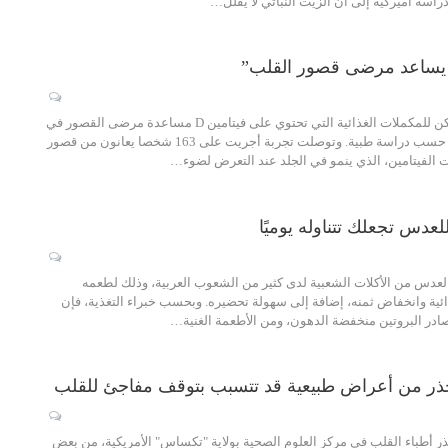
اسة أميركية إلى أن الزيت النباتي لا يقلل…
الحكمة – متابعة: يمكن للمكملات الغذائية التي تحتوي على فيتامين D مساعدة مرضى القصور في
القلب على التعافي، حسب دراسة طبية. وتوصلت تجربة أجريت على 163 شخصا يعانون من قصور
 الفيتامين، الذي ينمو في الجلد عند التعرض لضوء…
لعدس من الأكلات الشعبية لدى كثير من الشعوب العربية، وذلك لطعمه
ئية وانخفاض ثمنه، إضافة إلى سهولة تحضيره. وبحسب خبراء التغذية، فإن
ر البروتين منخفضة الدهون، ومن الأطعمة الغنية…
ذر من أعراض طبيعية قد تتسبب بتوقف مفاجئ للقلب
ذر أطباء القلب في مركز العلوم الصحية بولاية "تكساس" الأمريكية، من بعض