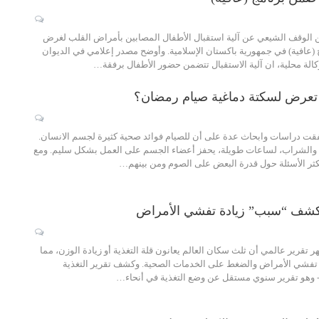
لن الوقف الشيعي عن آلية استقبال الأطفال المصابين بأمراض القلب لغرض
(عافية) في جمهورية باكستان الإسلامية. وأوضح مصدر إعلامي في الديوان
ة محلية، ان آلية الاستقبال تتضمن حضور الأطفال برفقة…
تعرض لسكتة دماغية صيام رمضان؟
تفقت دراسات وابحاث عدة على أن للصيام فوائد صحية كثيرة لجسم الانسان.
م والشراب، لساعات طويلة، يحفز أعضاء الجسم على العمل بشكل سليم. ومع
ر الأسئلة حول قدرة البعض على الصوم ومن بينهم…
يكشف “سبب” زيادة تفشي الأمراض
ر تقرير عالمي أن ثلث سكان العالم يعانون قلة التغذية أو زيادة الوزن، مما
 تفشي الأمراض والضغط على الخدمات الصحية. وكشف تقرير التغذية