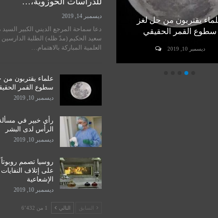
للدراسات الحوزوية،…
ديسمبر 14, 2019
ماء يقتربون من حل لغز
رأي خبير في مسألة زراعة
دعا سماحة المرجع الديني الكبير السيد 
سطوع القمر الحقيقي
الرأس لدى البشر
سعيد الحكيم (مدّ ظله) الطلبة الدارسين 
العلمية المباركة بالاهتمام…
ديسمبر 10, 2019
ديسمبر 10, 2019
علماء يقتربون من 
سطوع القمر الحقي
ديسمبر 10, 2019
رأي خبير في مسألة
الرأس لدى البشر
ديسمبر 10, 2019
روسيا تصمم روبوتاً
على إتلاف النفايات
الإشعاعية
ديسمبر 10, 2019
السابق
التالي
1 من 6٬432