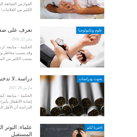
العوارض الشائعة ال
الكثير من العلامات؛ لكن 5 منها تُعَد أكثر شيوعا، 
تعرف على ضغط 
علوم وتكنولوجيا
يناير 22, 2016
يسبب الكثير من الم
دراسة..لا تدخن
بحوث ودراسات
مارس 28, 2015
الحكمة – متابعة: ك
إصابة الأطفال بأمر
الدراسة أن الأهل ال
علماء: التوتر
اخترنا لكم
المستقبل