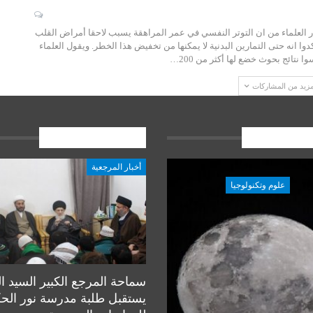
ر العلماء من ان التوتر النفسي في عمر المراهقة يسبب لاحقا أمراض القلب
كدوا انه حتى التمارين البدنية لا يمكنها من تخفيض هذا الخطر. ويقول العلماء
 نتائج بحوث خضع لها أكثر من 200…
مزيد من المشاركات
ات الاخيرة
المشاركات الاخيرة
أخبار المرجعية
علوم وتكنولوجيا
علوم وتكنولوجيا
سماحة المرجع الكبير السيد ا
يستقبل طلبة مدرسة نور الح