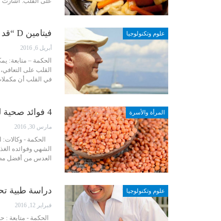
على القلب. أشارت در
فيتامين D “قد يساعد مرضى قصور القلب”
علوم وتكنولوجيا
أبريل 6, 2016
في القلب أن مكملات
4 فوائد صحية للعدس تجعلك تتناوله يوميًا
المرأة والأسرة
مارس 30, 2016
الحكمة - وكالات: ا
الشهي وفوائده الغذا
العدس من أفضل مصاد
دراسة طبية تح
علوم وتكنولوجيا
فبراير 12, 2016
الحكمة - متابعة : ح