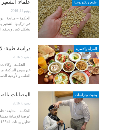
علماء: الشعير 
علوم وتكنولوجيا
يونيو 14, 2016
الحكمة – متابعة : ت
في تركيبها الشعير 
بشكل كبير. ويعتقد 
دراسة طبية: لا
المرأة والأسرة
يونيو 9, 2016
الحكمة - وكالات: ح
غيرسون التركية، من 
القلب والأوعية الدم
المصابات بالص
بحوث ودراسات
يونيو 6, 2016
الحكمة – متابعة: خل
عرضة للإصابة بمشاكل
تحليل بيانات 115541 ممرضة تتراوح أعمارهن بين 25 و42 عاما وخضعن…