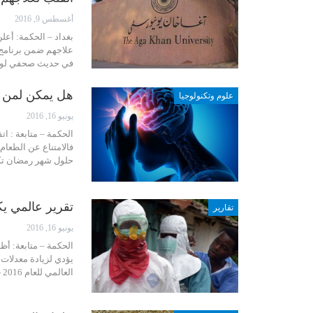
أغسطس 9, 2016
بغداد – الحكمة: أع
علاجهم ضمن برنامج 
في حديث صحفي لوكال
هل يمكن لمن 
علوم وتكنولوجيا
يونيو 16, 2016
الحكمة – متابعة : ا
فالامتناع عن الطعا
حلول شهر رمضان تكث
تقرير عالمي 
تقارير
يونيو 16, 2016
الحكمة – متابعة: أظه
يؤدي لزيادة معدلات
العالمي للعام 2016 - وهو تقرير سنوي مستقل عن وضع التغذية في أنحاء…