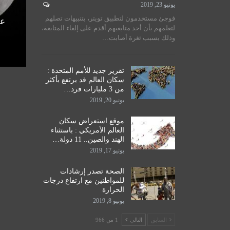
يونيو 23, 2019
لسيستاني
سماحة المرجع الكبير السيد
فوجئ مستخدمون لتطبيق تويتر، بتنبيهات تصلهم
الأمم
الحكيم يستقبل طلبة مدرسة نور
عل
لتعلمهم بأن أحد متابعيهم أقدم على إلغاء المتابعة،
اق
الحكمة للدراسات الحوزوية،…
وذلك بسبب ثغرة أصابت…
ديسمبر 14, 2019
تقرير جديد للأمم المتحدة :
سكان العالم قد يرتفع بأكثر
من 3 مليارات فرد…
يونيو 20, 2019
موقع استعراض سكان
العالم الأمريكي : باستثناء
الهند والصين.. 11 دولة…
يونيو 17, 2019
الصحة تصدر إرشادات
للمواطنين مع ارتفاع درجات
الحرارة
يونيو 8, 2019
السابق
التالي
1 من 966