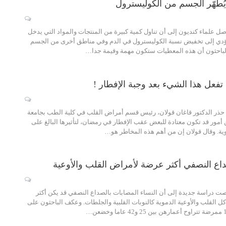
يُطهّر الجسم من الكوليسترول
وصل علماء كنديون إلى أن تناول كمية كبيرة من المنتجات والمواد التي يدخل
يؤدي إلى تخفيض نسبة الكوليسترول في الدم وفي مناطق أخرى من الجسم
الباحثون أن هذه المعطيات ستكون مهمة وقيمة جدا…
 تفعل هذا الشيء بعد وجبة الإفطار !
ذر الدكتور قاغان قولان، رئيس قسم أمراض القلب في كلية الطب بجامعة
أمور قد تكون معتادة للبعض عقب الإفطار في رمضان، لتأثيرها البالغ على
وية. وقال قولان إن من أهم هذه المخاطر هو…
داع النصفي أكثر عرضة لأمراض القلب والأوعية
صت دراسة جديدة إلى أن النساء المصابات بالصداع النصفي قد يكن أكثر
 القلب والأوعية الدموية كالنوبات القلبية والجلطات. وعكف الباحثون على