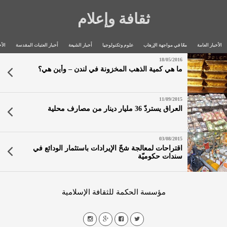
ثقافة وإعلام
الأخبار العامة
معًا في مواجهة الإرهاب
علوم وتكنولوجيا
أخبار الشيعة
أخبار العتبات المقدسة
الأخ
18/05/2016
ما هي كمية الذهب المخزونة في لندن – وأين هي؟
11/09/2015
العراق يستردّ 36 مليار دينار من مصارف محلية
03/08/2015
اقتراحات لمعالجة شحّ الإيرادات باستثمار الودائع في
سندات حكوميّة
مؤسسة الحكمة للثقافة الإسلامية