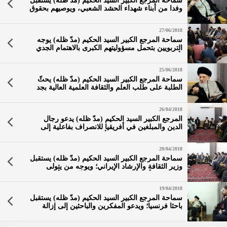
سماحة المرجع الكبير السيد الحكيم (مدّ ظله) يستقبل
وفدا من أبناء شهداء الحشد الشعبي، ويوصيهم بحقوق
الوالدين عليهم وبرفع رؤوسهم عاليا بالاعتماد على
أنفسهم وأن يكونوا قدوة صالحة بمجتمعهم
27/06/2018
سماحة المرجع الكبير السيد الحكيم (مدّ ظله) يوجه
التربويين بتحمل مسؤوليتهم الكبرى بالاهتمام الجدي
بأن يغرسوا بنفوس الجيل الجديد المفاهيم الثقافية
كحب الوطن والعقيدة التي حفظتهم من مكائد الأعداء
25/06/2018
سماحة المرجع الكبير السيد الحكيم (مدّ ظله) يحثّ
الطلبة على طلب العلم والثقافة العلمية العالية بجد
وإتقان وبدافع ذاتي لخدمة وطنهم ومجتمعهم، والتحلي
بالأخلاق والسيرة الحسنة
26/04/2018
المرجع الكبير السيد الحكيم (مدّ ظله) يدعو رجال
الدين والمبلغين في أفريقيا للانصراف بفاعلية إلى
الدعوة لدين الحق ورسالة أهل البيت (عليهم السلام)
والعمل بالموازين الشرعية بالتَوَاد والصدق والتواضع
20/04/2018
والتعايش
سماحة المرجع الكبير السيد الحكيم (مدّ ظله) يستقبل
وزير الثقافة والإرشاد الإيراني؛ ويوجه من يتولى
المسؤولية أيا كانت صفتها بإشعار الآخرين بأبوته
للجميع وبالتآلف وبإلغاء الفوارق وعدم النفرة من الذين
19/04/2018
يخالفونه بالرأي
سماحة المرجع الكبير السيد الحكيم (مدّ ظله) يستقبل
باحثا فرنسيا؛ ويدعو المفكرين والباحثين إلى إزالة
الضبابية المشوهة للحقيقة، والتفكير بالمصالح
المشتركة بين الشعوب لتجنيبها الحروب والويلات