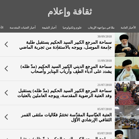
ثقافة وإعلام
الأخبار العامة
معًا في مواجهة الإرهاب
علوم وتكنولوجيا
أخبار الشيعة
أخبار العتبات المقدسة
الأخ
30/09/2018
سماحة المرجع الكبير السيد الحكيم يستقبل طلبة
جامعة الموصل، ويوجه بالاستفادة من تجربة الماضي
الأليم وسد أي ثغرة ينفذ منها الأعداء الذين يتربصون
بالعراقيين جميعا
11/09/2018
سماحة المرجع الديني الكبير السيد الحكيم (مدّ ظله)
يشدد على أدباء الطف وأرباب المنابر وأصحاب
المواكب الحسينية؛ أن تكون لهم أسوة حسنة
بالمعصومين (عليهم السلام) بعدم إقحام نهضة سيد
21/07/2018
الشهداء بأمور بعيدة عن الفاجعة
سماحة المرجع الكبير السيد الحكيم (مدّ ظله) يستقبل
وفد العتبة الرضوية المقدسة، ويوجه العاملين بالعتبات
المقدسة بنشر ثقافة وتاريخ الأئمة المعصومين (عليهم
السلام) ومنزلتهم العظيمة حتى عند أعدائهم
05/07/2018
العتبة العبّاسيةُ المقدّسة تختتمُ فعّاليات ملتقى القمر
الثقافي الإرشادي الأوّل
03/07/2018