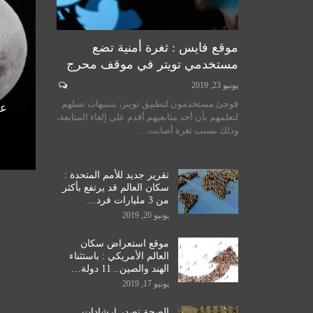
موقع فايس : ثغرة أمنية تضع
مستخدمي تويتر في موقف محرج
يونيو 23, 2019
لسيستاني
سماحة المرجع الكبير السيد
فوجئ مستخدمون لتطبيق تويتر، بتنبيهات تصلهم
الأمم
الحكيم يستقبل طلبة مدرسة نور
عل
لتعلمهم بأن أحد متابعيهم أقدم على إلغاء المتابعة،
اق
الحكمة للدراسات الحوزوية،…
وذلك بسبب ثغرة أصابت…
ديسمبر 14, 2019
تقرير جديد للأمم المتحدة :
سكان العالم قد يرتفع بأكثر
من 3 مليارات فرد…
يونيو 20, 2019
موقع استعراض سكان
العالم الأمريكي : باستثناء
الهند والصين.. 11 دولة…
يونيو 17, 2019
الصحة تصدر إرشادات