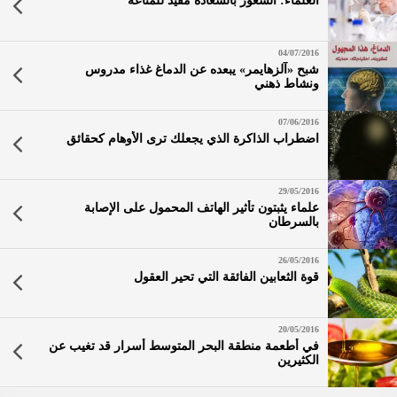
العلماء: الشعور بالسعادة مفيد للمناعة
04/07/2016
شبح «آلزهايمر» يبعده عن الدماغ غذاء مدروس
ونشاط ذهني
07/06/2016
اضطراب الذاكرة الذي يجعلك ترى الأوهام كحقائق
29/05/2016
علماء يثبتون تأثير الهاتف المحمول على الإصابة
بالسرطان
26/05/2016
قوة الثعابين الفائقة التي تحير العقول
20/05/2016
في أطعمة منطقة البحر المتوسط أسرار قد تغيب عن
الكثيرين