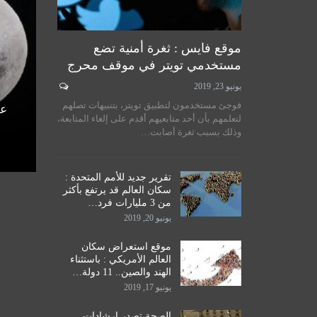
موقع فايس : ثغرة أمنية تضع
مستخدمي تويتر في موقف محرج
يونيو 23, 2019
لسيستاني
سماحة المرجع الكبير السيد
فوجئ مستخدمون لتطبيق تويتر، بتنبيهات تصلهم
الأمم
الحكيم يستقبل طلبة مدرسة نور
عل
لتعلمهم بأن أحد متابعيهم أقدم على إلغاء المتابعة،
اق
الحكمة للدراسات الحوزوية،…
وذلك بسبب ثغرة أصابت…
ديسمبر 14, 2019
تقرير جديد للأمم المتحدة :
سكان العالم قد يرتفع بأكثر
من 3 مليارات فرد…
يونيو 20, 2019
موقع استعراض سكان
العالم الأمريكي : باستثناء
الهند والصين.. 11 دولة…
يونيو 17, 2019
الصحة تصدر إرشادات