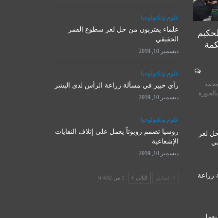
علوم وتكنولوجيا
علماء يقتربون من حل لغز سطوع القمر
لحكيم
الحقيقي
كمة
ديسمبر 10, 2019
المرجع الأ
علوم وتكنولوجيا
روسيا تصمم روبوتاً يعمل على
يستقبل 
محمد
إتلاف النفايات الإشعاعية
رأي خبير في مسألة زراعة الرأس لدى البشر
المت
بالحوزة
ديسمبر 10, 2019
ديسمبر 10, 2019
نوفمبر 
علوم وتكنولوجيا
روسيا تصمم روبوتاً يعمل على إتلاف النفايات
حل لغز
الإشعاعية
قي
ديسمبر 10, 2019
 زراعة
السابق
التالي
1 من 6٬432
 يعمل