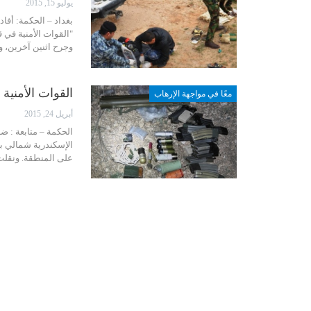
يوليو 15, 2015
بغداد – الحكمة: أفا
وجرح اثنين آخرين، 
القوات الأمنية
معًا في مواجهة الإرهاب
أبريل 24, 2015
الحكمة – متابعة : ضب
الإسكندرية شمالي با
على المنطقة. ونقلت