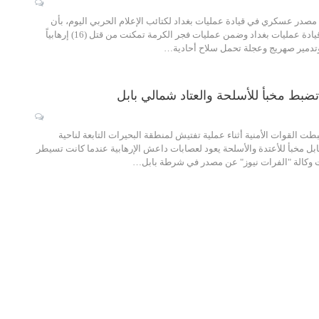
د مصدر عسكري في قيادة عمليات بغداد لكتائب الإعلام الحربي اليوم، بأن
"القوات الأمنية في قيادة عمليات بغداد وضمن عمليات فجر الكرمة تمكنت من قتل (16) إرهابياً
وتدمير صهريج وعجلة تحمل سلاح أحادية…
 تضبط مخبأ للأسلحة والعتاد شمالي بابل
طت القوات الأمنية أثناء عملية تفتيش لمنطقة البحيرات التابعة لناحية
بل مخبأ للأعتدة والأسلحة يعود لعصابات داعش الإرهابية عندما كانت تسيطر
 وكالة "الفرات نيوز" عن مصدر في شرطة بابل…