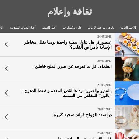
ثقافة وإعلام
الأخبار العامة
معًا في مواجهة الإرهاب
علوم وتكنولوجيا
أخبار الشيعة
أخبار العتبات المقدسة
الأخ
24/05/2018
(مصور).. هل تناول بيضة واحدة يوميا يقلل مخاطر
الإصابة بأمراض القلب؟
30/05/2017
العلماء: كل ما نعرفه عن ضرر الملح خاطئ!
21/05/2017
بالفديو والصور.. وداعا لقص المعدة وشفط الدهون..
“بالون” للتخلص من السمنة
26/02/2017
دراسة: للزواج فوائد صحية كثيرة
25/02/2017