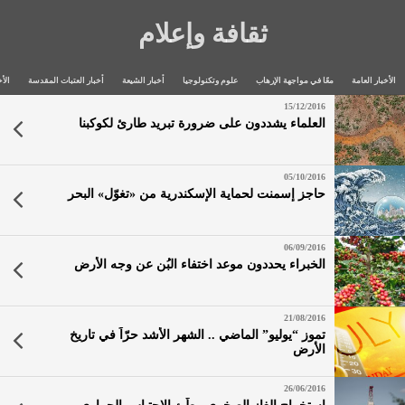
ثقافة وإعلام
الأخبار العامة
معًا في مواجهة الإرهاب
علوم وتكنولوجيا
أخبار الشيعة
أخبار العتبات المقدسة
الأخ
15/12/2016
العلماء يشددون على ضرورة تبريد طارئ لكوكبنا
05/10/2016
حاجز إسمنت لحماية الإسكندرية من «تغوّل» البحر
06/09/2016
الخبراء يحددون موعد اختفاء البُن عن وجه الأرض
21/08/2016
تموز “يوليو” الماضي .. الشهر الأشد حرّاً في تاريخ
الأرض
26/06/2016