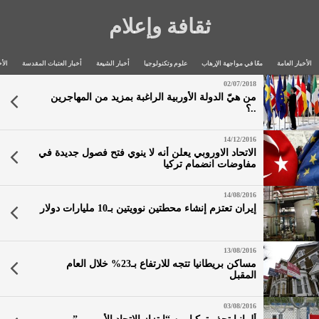
ثقافة وإعلام
الأخبار العامة
معًا في مواجهة الإرهاب
علوم وتكنولوجيا
أخبار الشيعة
أخبار العتبات المقدسة
الأخ
02/07/2018
من هيّ الدولة الأوربية الراغبة بمزيد من المهاجرين
..؟
14/12/2016
الاتحاد الاوروبي يعلن أنه لا ينوي فتح فصول جديدة في
مفاوضات انضمام تركيا
14/08/2016
إيران تعتزم إنشاء محطتين نوويتين بـ10 مليارات دولار
13/08/2016
مساكن بريطانيا تتجه للارتفاع بـ23% خلال العام
المقبل
03/08/2016