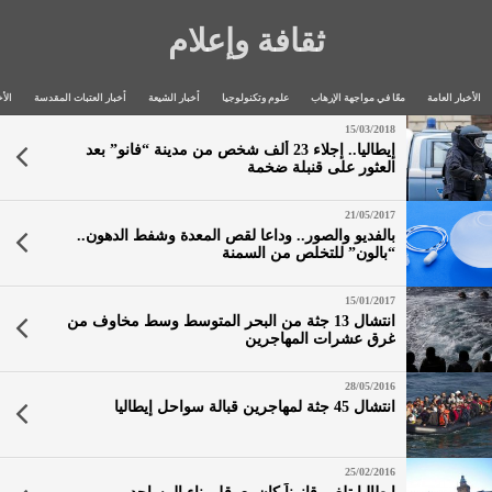
ثقافة وإعلام
الأخبار العامة
معًا في مواجهة الإرهاب
علوم وتكنولوجيا
أخبار الشيعة
أخبار العتبات المقدسة
الأخ
15/03/2018
إيطاليا.. إجلاء 23 ألف شخص من مدينة “فانو” بعد
العثور على قنبلة ضخمة
21/05/2017
بالفديو والصور.. وداعا لقص المعدة وشفط الدهون..
“بالون” للتخلص من السمنة
15/01/2017
انتشال 13 جثة من البحر المتوسط وسط مخاوف من
غرق عشرات المهاجرين
28/05/2016
انتشال 45 جثة لمهاجرين قبالة سواحل إيطاليا
25/02/2016