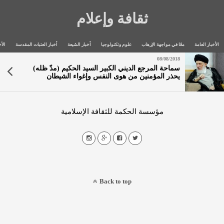
ثقافة وإعلام
الأخبار العامة
معًا في مواجهة الإرهاب
علوم وتكنولوجيا
أخبار الشيعة
أخبار العتبات المقدسة
الأخ
08/08/2018
سماحة المرجع الديني الكبير السيد الحكيم (مدّ ظله)
يحذر المؤمنين من هوى النفس وإغواء الشيطان
ومكائده، ويوصيهم بالاعتصام بالله تعالى والسير وفق
الموازين الشرعية وبالصدق والأمانة
مؤسسة الحكمة للثقافة الإسلامية
Back to top